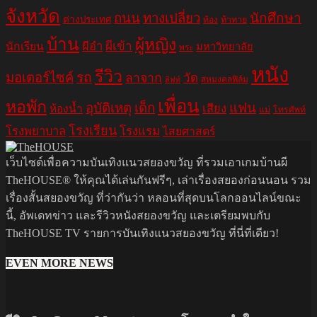
จังหวัด
ถนน
ทางเปลี่ยว
นักศึกษา
ต่างประเทศ
ท้อง
ท้าทาย
บ้าน
ผู้หญิง
ผีอำ
ผีเข้า
นักเรียน
มหาวิทยาลัย
พระ
หนัง
รีวิว
มอเตอร์ไซค์
รถ
ลาจาก
วัด
สหมงคลฟิล์ม
ลิฟท์
เพื่อน
หอพัก
อุบัติเหตุ
เด็ก
แฟน
เสียง
ห้องน้ำ
แม่
โทรศัพท์
โรงเรียน
โรงพยาบาล
โรงแรม
ไสยศาสตร์
เว็บไซต์เพื่อความบันเทิงแนวสยองขวัญ ที่รวมเอาเกมบ้านผี
TheHOUSE® ให้คุณได้เล่นกันฟรีๆ, เล่าเรื่องสยองก่อนนอน รวม
เรื่องสั้นสยองขวัญ ที่ว่ากันว่า หลอนที่สุดบนโลกออนไลน์ขณะ
นี้, อัพเดทข่าว และรีวิวหนังสยองขวัญ และเตรียมพบกับ
TheHOUSE TV รายการบันเทิงแนวสยองขวัญ ที่นี่ที่เดียว!
EVEN MORE NEWS