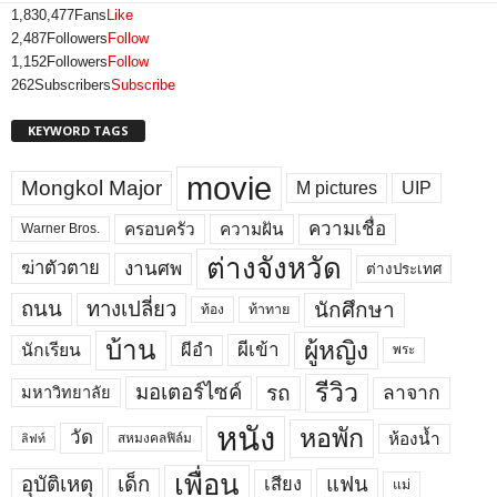
1,830,477
Fans
Like
2,487
Followers
Follow
1,152
Followers
Follow
262
Subscribers
Subscribe
KEYWORD TAGS
movie
Mongkol Major
M pictures
UIP
ความเชื่อ
ครอบครัว
ความฝัน
Warner Bros.
ต่างจังหวัด
งานศพ
ฆ่าตัวตาย
ต่างประเทศ
ถนน
ทางเปลี่ยว
นักศึกษา
ท้อง
ท้าทาย
บ้าน
ผู้หญิง
ผีเข้า
ผีอำ
นักเรียน
พระ
รีวิว
มอเตอร์ไซค์
รถ
ลาจาก
มหาวิทยาลัย
หนัง
หอพัก
วัด
ห้องน้ำ
สหมงคลฟิล์ม
ลิฟท์
เพื่อน
อุบัติเหตุ
เด็ก
แฟน
เสียง
แม่