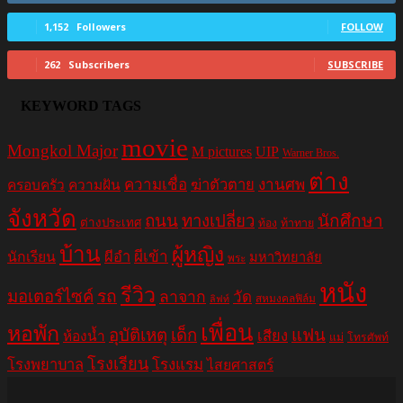
1,152
Followers
FOLLOW
262
Subscribers
SUBSCRIBE
KEYWORD TAGS
movie
Mongkol Major
M pictures
UIP
Warner Bros.
ต่าง
ความเชื่อ
ฆ่าตัวตาย
งานศพ
ครอบครัว
ความฝัน
จังหวัด
ถนน
ทางเปลี่ยว
นักศึกษา
ต่างประเทศ
ท้อง
ท้าทาย
บ้าน
ผู้หญิง
ผีอำ
ผีเข้า
นักเรียน
มหาวิทยาลัย
พระ
หนัง
รีวิว
มอเตอร์ไซค์
รถ
ลาจาก
วัด
สหมงคลฟิล์ม
ลิฟท์
เพื่อน
หอพัก
อุบัติเหตุ
เด็ก
แฟน
เสียง
ห้องน้ำ
แม่
โทรศัพท์
โรงเรียน
โรงพยาบาล
โรงแรม
ไสยศาสตร์