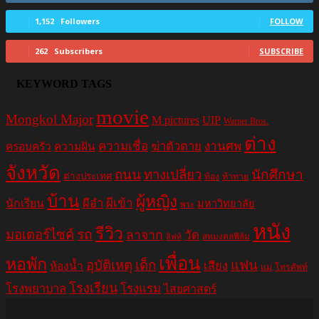
1,152
Followers
FOLLOW
262
Subscribers
SUBSCRIBE
KEYWORD TAGS
movie
Mongkol Major
M pictures
UIP
Warner Bros.
ต่าง
ความเชื่อ
ฆ่าตัวตาย
งานศพ
ครอบครัว
ความฝัน
จังหวัด
ถนน
ทางเปลี่ยว
นักศึกษา
ต่างประเทศ
ท้อง
ท้าทาย
บ้าน
ผู้หญิง
ผีอำ
ผีเข้า
นักเรียน
มหาวิทยาลัย
พระ
หนัง
รีวิว
มอเตอร์ไซค์
รถ
ลาจาก
วัด
สหมงคลฟิล์ม
ลิฟท์
เพื่อน
หอพัก
อุบัติเหตุ
เด็ก
แฟน
เสียง
ห้องน้ำ
แม่
โทรศัพท์
โรงเรียน
โรงพยาบาล
โรงแรม
ไสยศาสตร์