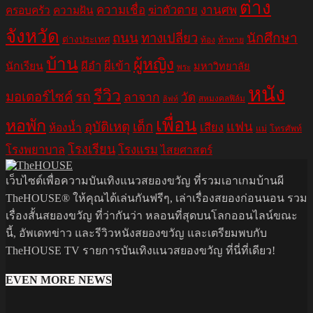
ต่าง
ความเชื่อ
ฆ่าตัวตาย
งานศพ
ครอบครัว
ความฝัน
จังหวัด
ถนน
ทางเปลี่ยว
นักศึกษา
ต่างประเทศ
ท้อง
ท้าทาย
บ้าน
ผู้หญิง
ผีอำ
ผีเข้า
นักเรียน
มหาวิทยาลัย
พระ
หนัง
รีวิว
มอเตอร์ไซค์
รถ
ลาจาก
วัด
สหมงคลฟิล์ม
ลิฟท์
เพื่อน
หอพัก
อุบัติเหตุ
เด็ก
แฟน
เสียง
ห้องน้ำ
แม่
โทรศัพท์
โรงเรียน
โรงพยาบาล
โรงแรม
ไสยศาสตร์
เว็บไซต์เพื่อความบันเทิงแนวสยองขวัญ ที่รวมเอาเกมบ้านผี
TheHOUSE® ให้คุณได้เล่นกันฟรีๆ, เล่าเรื่องสยองก่อนนอน รวม
เรื่องสั้นสยองขวัญ ที่ว่ากันว่า หลอนที่สุดบนโลกออนไลน์ขณะ
นี้, อัพเดทข่าว และรีวิวหนังสยองขวัญ และเตรียมพบกับ
TheHOUSE TV รายการบันเทิงแนวสยองขวัญ ที่นี่ที่เดียว!
EVEN MORE NEWS