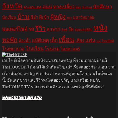
จังหวัด
ถนน
ทางเปลี่ยว
นักศึกษา
ต่างประเทศ
ท้อง
ท้าทาย
บ้าน
ผู้หญิง
ผีอำ
ผีเข้า
นักเรียน
มหาวิทยาลัย
พระ
หนัง
รีวิว
มอเตอร์ไซค์
รถ
ลาจาก
วัด
สหมงคลฟิล์ม
ลิฟท์
เพื่อน
หอพัก
อุบัติเหตุ
เด็ก
แฟน
เสียง
ห้องน้ำ
แม่
โทรศัพท์
โรงเรียน
โรงพยาบาล
โรงแรม
ไสยศาสตร์
เว็บไซต์เพื่อความบันเทิงแนวสยองขวัญ ที่รวมเอาเกมบ้านผี
TheHOUSE® ให้คุณได้เล่นกันฟรีๆ, เล่าเรื่องสยองก่อนนอน รวม
เรื่องสั้นสยองขวัญ ที่ว่ากันว่า หลอนที่สุดบนโลกออนไลน์ขณะ
นี้, อัพเดทข่าว และรีวิวหนังสยองขวัญ และเตรียมพบกับ
TheHOUSE TV รายการบันเทิงแนวสยองขวัญ ที่นี่ที่เดียว!
EVEN MORE NEWS