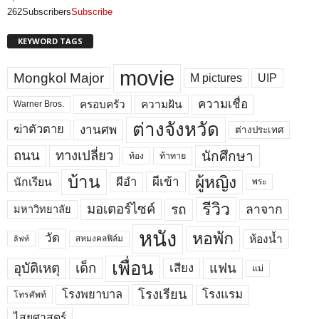
262
Subscribers
Subscribe
KEYWORD TAGS
movie
Mongkol Major
M pictures
UIP
ความเชื่อ
ครอบครัว
ความฝัน
Warner Bros.
ต่างจังหวัด
งานศพ
ฆ่าตัวตาย
ต่างประเทศ
ถนน
ทางเปลี่ยว
นักศึกษา
ท้อง
ท้าทาย
บ้าน
ผู้หญิง
ผีเข้า
ผีอำ
นักเรียน
พระ
รีวิว
มอเตอร์ไซค์
รถ
ลาจาก
มหาวิทยาลัย
หนัง
หอพัก
วัด
ห้องน้ำ
สหมงคลฟิล์ม
ลิฟท์
เพื่อน
อุบัติเหตุ
เด็ก
แฟน
เสียง
แม่
โรงพยาบาล
โรงเรียน
โรงแรม
โทรศัพท์
ไสยศาสตร์