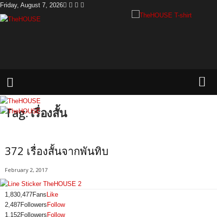
Friday, August 7, 2026
T
h
e
H
o
u
s
e
Tag: เรื่องสั้น
372 เรื่องสั้นจากพันทิบ
February 2, 2017
1,830,477
Fans
Like
2,487
Followers
Follow
1,152
Followers
Follow