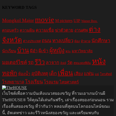
KEYWORD TAGS
movie
Mongkol Major
M pictures
UIP
Warner Bros.
ต่าง
ความเชื่อ
ฆ่าตัวตาย
งานศพ
ครอบครัว
ความฝัน
จังหวัด
ถนน
ทางเปลี่ยว
นักศึกษา
ต่างประเทศ
ท้อง
ท้าทาย
บ้าน
ผู้หญิง
ผีอำ
ผีเข้า
นักเรียน
มหาวิทยาลัย
พระ
หนัง
รีวิว
มอเตอร์ไซค์
รถ
ลาจาก
วัด
สหมงคลฟิล์ม
ลิฟท์
เพื่อน
หอพัก
อุบัติเหตุ
เด็ก
แฟน
เสียง
ห้องน้ำ
แม่
โทรศัพท์
โรงเรียน
โรงพยาบาล
โรงแรม
ไสยศาสตร์
เว็บไซต์เพื่อความบันเทิงแนวสยองขวัญ ที่รวมเอาเกมบ้านผี
TheHOUSE® ให้คุณได้เล่นกันฟรีๆ, เล่าเรื่องสยองก่อนนอน รวม
เรื่องสั้นสยองขวัญ ที่ว่ากันว่า หลอนที่สุดบนโลกออนไลน์ขณะ
นี้, อัพเดทข่าว และรีวิวหนังสยองขวัญ และเตรียมพบกับ