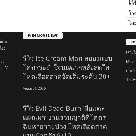
เพ
โร
ไส
EVEN MORE NEWS
PO
าเกม
่อง
เล่าเ
รีวิว Ice Cream Man สยองแบบ
และ
Movi
โคตรระยำใจบนฉากหลังสดใส
E TV
เกมบ
โหดเลือดสาดจัดเต็มระดับ 20+
TheH
August 6, 2026
รีวิว Evil Dead Burn ‘ผีอมตะ
แผดเผา’ งานรวมญาติที่โคตร
ฉิบหายวายป่วง โหดเลือดสาด
แบบบ้าคลั่ง 9/10