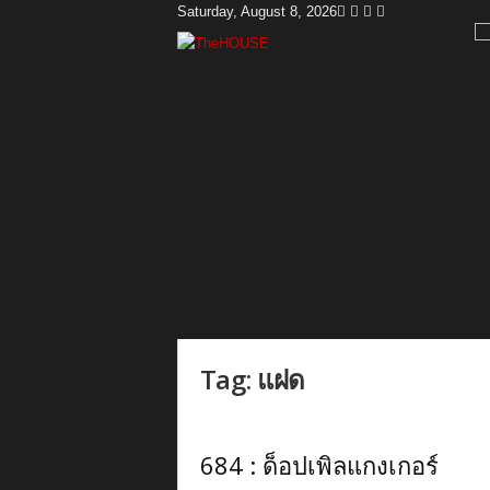
Saturday, August 8, 2026
T
h
e
H
o
u
s
e
Tag: แฝด
684 : ด็อปเพิลแกงเกอร์