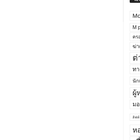
Mo
M p
ครอ
ฆ่า
ต่
ทาง
นัก
ผู
มอ
ลิฟท์
หอ