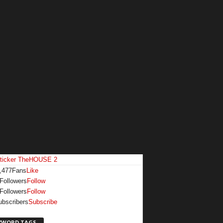
,477
Fans
Like
Followers
Follow
Followers
Follow
ubscribers
Subscribe
YWORD TAGS