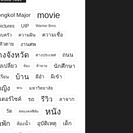
movie
ngkol Major
ictures
UIP
Warner Bros.
ความเชื่อ
บครัว
ความฝัน
งานศพ
ตัวตาย
างจังหวัด
ถนน
ต่างประเทศ
เปลี่ยว
นักศึกษา
ท้อง
ท้าทาย
บ้าน
ผีเข้า
ผีอำ
เรียน
้หญิง
มหาวิทยาลัย
พระ
รีวิว
เตอร์ไซค์
รถ
ลาจาก
หนัง
วัด
สหมงคลฟิล์ม
พัก
อุบัติเหตุ
เด็ก
ห้องน้ำ