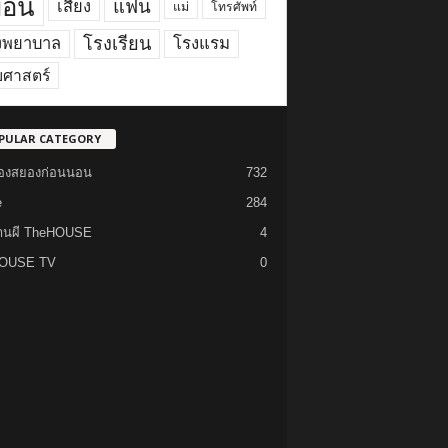
ื่อน
แฟน
เสียง
แม่
โทรศัพท์
งพยาบาล
โรงเรียน
โรงแรม
ยศาสตร์
PULAR CATEGORY
รื่องสยองก่อนนอน
732
e
284
้านผี TheHOUSE
4
OUSE TV
0