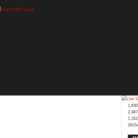
1,830
2,487
1,152
262
S
KE