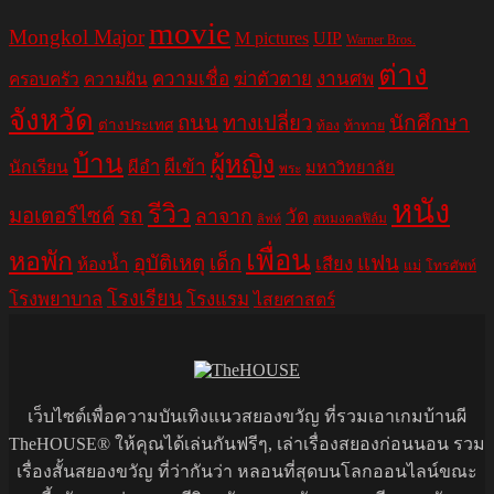
movie
Mongkol Major
M pictures
UIP
Warner Bros.
ต่าง
ความเชื่อ
ฆ่าตัวตาย
งานศพ
ครอบครัว
ความฝัน
จังหวัด
ถนน
ทางเปลี่ยว
นักศึกษา
ต่างประเทศ
ท้อง
ท้าทาย
บ้าน
ผู้หญิง
ผีอำ
ผีเข้า
นักเรียน
มหาวิทยาลัย
พระ
หนัง
รีวิว
มอเตอร์ไซค์
รถ
ลาจาก
วัด
สหมงคลฟิล์ม
ลิฟท์
เพื่อน
หอพัก
อุบัติเหตุ
เด็ก
แฟน
เสียง
ห้องน้ำ
แม่
โทรศัพท์
โรงเรียน
โรงพยาบาล
โรงแรม
ไสยศาสตร์
เว็บไซต์เพื่อความบันเทิงแนวสยองขวัญ ที่รวมเอาเกมบ้านผี
TheHOUSE® ให้คุณได้เล่นกันฟรีๆ, เล่าเรื่องสยองก่อนนอน รวม
เรื่องสั้นสยองขวัญ ที่ว่ากันว่า หลอนที่สุดบนโลกออนไลน์ขณะ