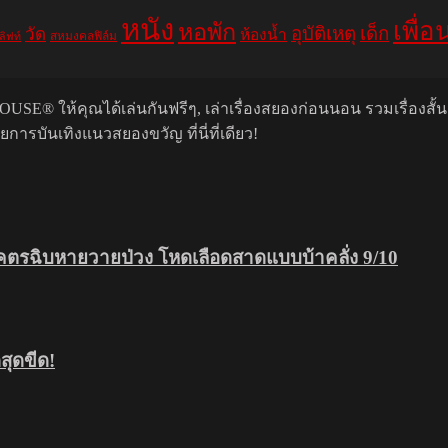
หนัง
เพื่อ
หอพัก
อุบัติเหตุ
เด็ก
วัด
ห้องน้ำ
สหมงคลฟิล์ม
ลิฟท์
USE® ให้คุณได้เล่นกันฟรีๆ, เล่าเรื่องสยองก่อนนอน รวมเรื่องสั้
รบันเทิงแนวสยองขวัญ ที่นี่ที่เดียว!
โคตรฉิบหายวายป่วง โหดเลือดสาดแบบบ้าคลั่ง 9/10
ุดขีด!