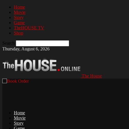
Home
Movie
Story
Game
TheHOUSE TV
Shop
Search
Thursday, August 6, 2026
The House
Home
Movie
Story
Game