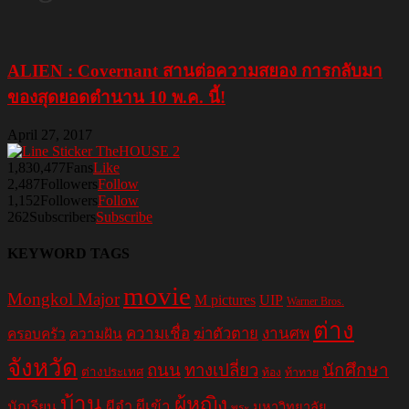
ALIEN : Covernant สานต่อความสยอง การกลับมา
ของสุดยอดตำนาน 10 พ.ค. นี้!
April 27, 2017
1,830,477
Fans
Like
2,487
Followers
Follow
1,152
Followers
Follow
262
Subscribers
Subscribe
KEYWORD TAGS
movie
Mongkol Major
M pictures
UIP
Warner Bros.
ต่าง
ความเชื่อ
ฆ่าตัวตาย
งานศพ
ครอบครัว
ความฝัน
จังหวัด
ถนน
ทางเปลี่ยว
นักศึกษา
ต่างประเทศ
ท้อง
ท้าทาย
บ้าน
ผู้หญิง
ผีอำ
ผีเข้า
นักเรียน
มหาวิทยาลัย
พระ