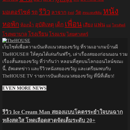
หนัง
รีวิว
มอเตอร์ไซค์
รถ
ลาจาก
วัด
สหมงคลฟิล์ม
ลิฟท์
เพื่อน
หอพัก
อุบัติเหตุ
เด็ก
แฟน
เสียง
ห้องน้ำ
แม่
โทรศัพท์
โรงเรียน
โรงพยาบาล
โรงแรม
ไสยศาสตร์
เว็บไซต์เพื่อความบันเทิงแนวสยองขวัญ ที่รวมเอาเกมบ้านผี
TheHOUSE® ให้คุณได้เล่นกันฟรีๆ, เล่าเรื่องสยองก่อนนอน รวม
เรื่องสั้นสยองขวัญ ที่ว่ากันว่า หลอนที่สุดบนโลกออนไลน์ขณะ
นี้, อัพเดทข่าว และรีวิวหนังสยองขวัญ และเตรียมพบกับ
TheHOUSE TV รายการบันเทิงแนวสยองขวัญ ที่นี่ที่เดียว!
EVEN MORE NEWS
รีวิว Ice Cream Man สยองแบบโคตรระยำใจบนฉาก
หลังสดใส โหดเลือดสาดจัดเต็มระดับ 20+