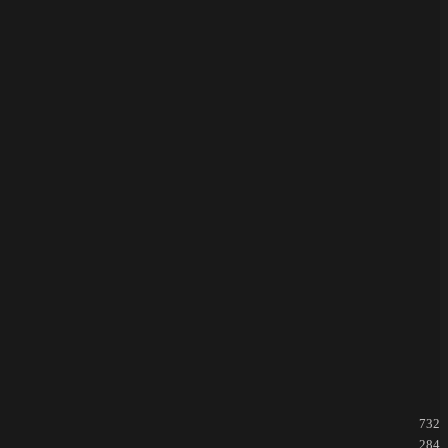
732
284