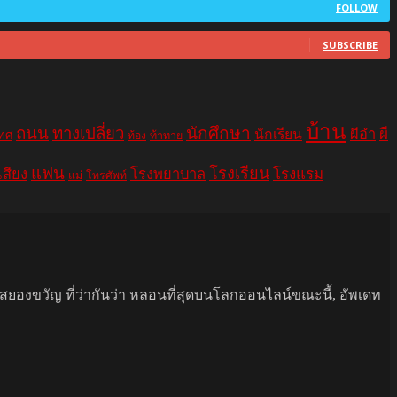
FOLLOW
SUBSCRIBE
บ้าน
ถนน
ทางเปลี่ยว
นักศึกษา
ผีอำ
ผี
นักเรียน
เทศ
ท้อง
ท้าทาย
แฟน
โรงเรียน
เสียง
โรงพยาบาล
โรงแรม
แม่
โทรศัพท์
นสยองขวัญ ที่ว่ากันว่า หลอนที่สุดบนโลกออนไลน์ขณะนี้, อัพเดท