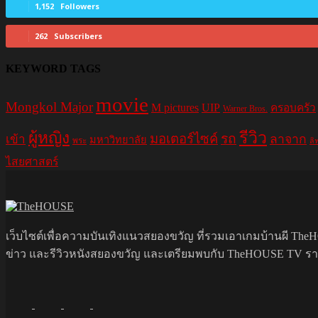
1,152
Followers
262
Subscribers
KEYWORD TAGS
movie
Mongkol Major
M pictures
UIP
ครอบครัว
Warner Bros.
รีวิว
ผู้หญิง
มอเตอร์ไซค์
รถ
ลาจาก
เข้า
มหาวิทยาลัย
พระ
ลิ
ไสยศาสตร์
เว็บไซต์เพื่อความบันเทิงแนวสยองขวัญ ที่รวมเอาเกมบ้านผี TheHO
ข่าว และรีวิวหนังสยองขวัญ และเตรียมพบกับ TheHOUSE TV รายกา