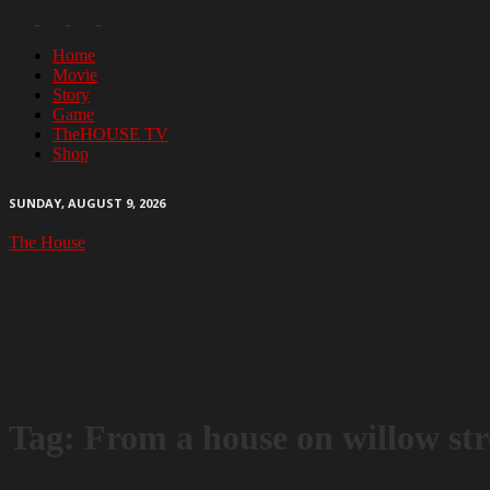
Home
Movie
Story
Game
TheHOUSE TV
Shop
SUNDAY, AUGUST 9, 2026
The House
Tag: From a house on willow str