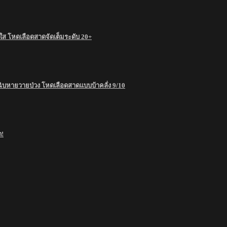
 โหดเลือดสาดจัดเต็มระดับ 20+
ฉิบหายวายป่วง โหดเลือดสาดแบบบ้าคลั่ง 9/10
ด!