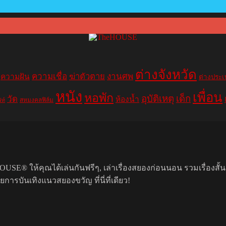
ต่างจังหวัด
ความเชื่อ
ฆ่าตัวตาย
งานศพ
ความฝัน
ต่างประ
หนัง
เพื่อน
หอพัก
อุบัติเหตุ
เด็ก
วัด
ห้องน้ำ
สหมงคลฟิล์ม
ฟท์
USE® ให้คุณได้เล่นกันฟรีๆ, เล่าเรื่องสยองก่อนนอน รวมเรื่องสั้
รบันเทิงแนวสยองขวัญ ที่นี่ที่เดียว!