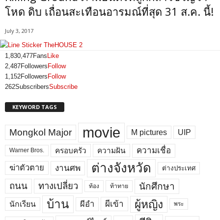
โหด ดิบ เถื่อนสะเทือนอารมณ์ที่สุด 31 ส.ค. นี้!
July 3, 2017
1,830,477
Fans
Like
2,487
Followers
Follow
1,152
Followers
Follow
262
Subscribers
Subscribe
KEYWORD TAGS
movie
Mongkol Major
M pictures
UIP
ความเชื่อ
ครอบครัว
ความฝัน
Warner Bros.
ต่างจังหวัด
งานศพ
ฆ่าตัวตาย
ต่างประเทศ
ถนน
ทางเปลี่ยว
นักศึกษา
ท้อง
ท้าทาย
บ้าน
ผู้หญิง
ผีเข้า
ผีอำ
นักเรียน
พระ