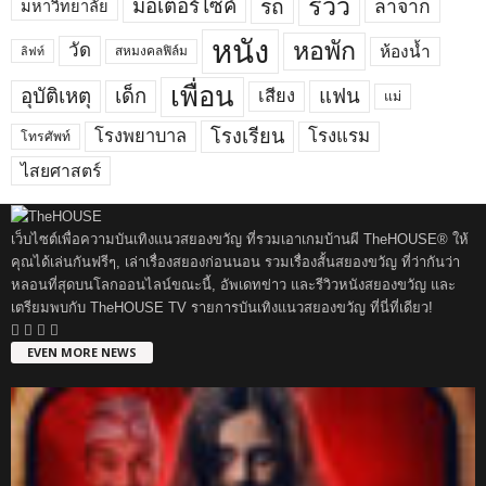
รีวิว
มอเตอร์ไซค์
รถ
ลาจาก
มหาวิทยาลัย
หนัง
หอพัก
วัด
ห้องน้ำ
สหมงคลฟิล์ม
ลิฟท์
เพื่อน
อุบัติเหตุ
เด็ก
แฟน
เสียง
แม่
โรงพยาบาล
โรงเรียน
โรงแรม
โทรศัพท์
ไสยศาสตร์
เว็บไซต์เพื่อความบันเทิงแนวสยองขวัญ ที่รวมเอาเกมบ้านผี TheHOUSE® ให้
คุณได้เล่นกันฟรีๆ, เล่าเรื่องสยองก่อนนอน รวมเรื่องสั้นสยองขวัญ ที่ว่ากันว่า
หลอนที่สุดบนโลกออนไลน์ขณะนี้, อัพเดทข่าว และรีวิวหนังสยองขวัญ และ
เตรียมพบกับ TheHOUSE TV รายการบันเทิงแนวสยองขวัญ ที่นี่ที่เดียว!
EVEN MORE NEWS