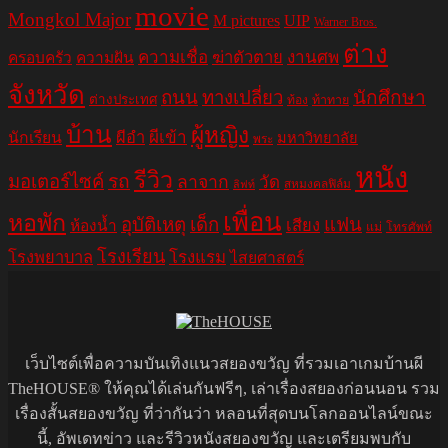
movie
Mongkol Major
M pictures
UIP
Warner Bros.
ต่าง
ความเชื่อ
ฆ่าตัวตาย
งานศพ
ครอบครัว
ความฝัน
จังหวัด
ถนน
ทางเปลี่ยว
นักศึกษา
ต่างประเทศ
ท้อง
ท้าทาย
บ้าน
ผู้หญิง
ผีอำ
ผีเข้า
นักเรียน
มหาวิทยาลัย
พระ
หนัง
รีวิว
มอเตอร์ไซค์
รถ
ลาจาก
วัด
สหมงคลฟิล์ม
ลิฟท์
เพื่อน
หอพัก
อุบัติเหตุ
เด็ก
แฟน
เสียง
ห้องน้ำ
แม่
โทรศัพท์
โรงเรียน
โรงพยาบาล
โรงแรม
ไสยศาสตร์
เว็บไซต์เพื่อความบันเทิงแนวสยองขวัญ ที่รวมเอาเกมบ้านผี
TheHOUSE® ให้คุณได้เล่นกันฟรีๆ, เล่าเรื่องสยองก่อนนอน รวม
เรื่องสั้นสยองขวัญ ที่ว่ากันว่า หลอนที่สุดบนโลกออนไลน์ขณะ
นี้, อัพเดทข่าว และรีวิวหนังสยองขวัญ และเตรียมพบกับ