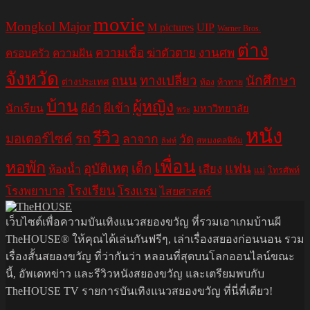
movie
Mongkol Major
M pictures
UIP
Warner Bros.
ต่าง
ความเชื่อ
ฆ่าตัวตาย
งานศพ
ครอบครัว
ความฝัน
จังหวัด
ถนน
ทางเปลี่ยว
นักศึกษา
ต่างประเทศ
ท้อง
ท้าทาย
บ้าน
ผู้หญิง
ผีอำ
ผีเข้า
นักเรียน
มหาวิทยาลัย
พระ
หนัง
รีวิว
มอเตอร์ไซค์
รถ
ลาจาก
วัด
สหมงคลฟิล์ม
ลิฟท์
เพื่อน
หอพัก
อุบัติเหตุ
เด็ก
แฟน
เสียง
ห้องน้ำ
แม่
โทรศัพท์
โรงเรียน
โรงพยาบาล
โรงแรม
ไสยศาสตร์
เว็บไซต์เพื่อความบันเทิงแนวสยองขวัญ ที่รวมเอาเกมบ้านผี
TheHOUSE® ให้คุณได้เล่นกันฟรีๆ, เล่าเรื่องสยองก่อนนอน รวม
เรื่องสั้นสยองขวัญ ที่ว่ากันว่า หลอนที่สุดบนโลกออนไลน์ขณะ
นี้, อัพเดทข่าว และรีวิวหนังสยองขวัญ และเตรียมพบกับ
TheHOUSE TV รายการบันเทิงแนวสยองขวัญ ที่นี่ที่เดียว!