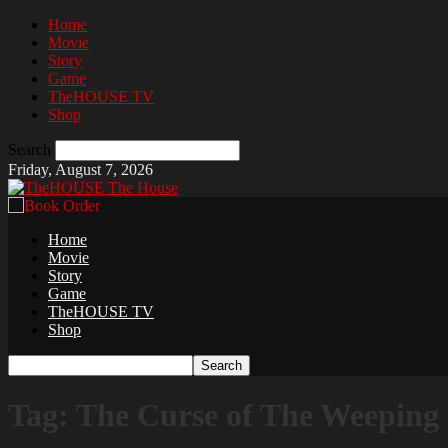
Home
Movie
Story
Game
TheHOUSE TV
Shop
Search
Friday, August 7, 2026
The House
Home
Movie
Story
Game
TheHOUSE TV
Shop
Tag: The Curse of The Weepin