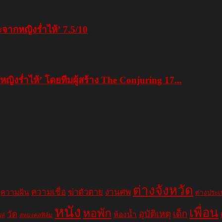
ากหญิงร่ำไห้’ 7.5/10
่ำไห้’ โดยทีมผู้สร้าง The Conjuring 17...
ต่างจังหวัด
ความเชื่อ
ฆ่าตัวตาย
งานศพ
ความฝัน
ต่างประ
หนัง
เพื่อน
หอพัก
อุบัติเหตุ
เด็ก
วัด
ห้องน้ำ
สหมงคลฟิล์ม
ฟท์