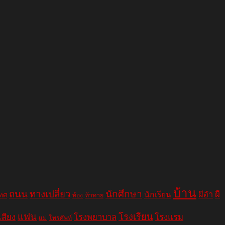
บ้าน
ถนน
ทางเปลี่ยว
นักศึกษา
ผีอำ
ผี
นักเรียน
เทศ
ท้อง
ท้าทาย
แฟน
โรงเรียน
เสียง
โรงพยาบาล
โรงแรม
แม่
โทรศัพท์