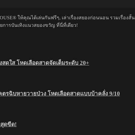
USE® ให้คุณได้เล่นกันฟรีๆ, เล่าเรื่องสยองก่อนนอน รวมเรื่องสั้
รบันเทิงแนวสยองขวัญ ที่นี่ที่เดียว!
สดใส โหดเลือดสาดจัดเต็มระดับ 20+
โคตรฉิบหายวายป่วง โหดเลือดสาดแบบบ้าคลั่ง 9/10
ุดขีด!