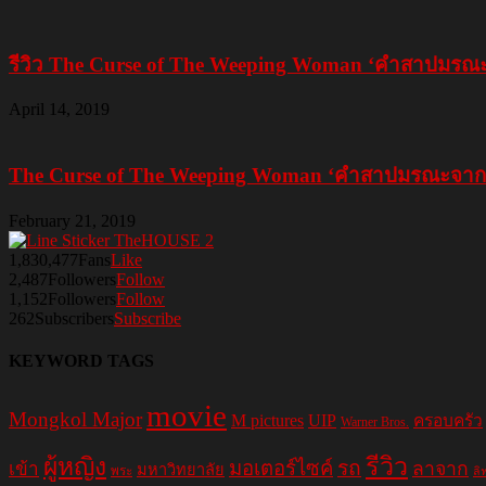
รีวิว The Curse of The Weeping Woman ‘คำสาปมรณะจ
April 14, 2019
The Curse of The Weeping Woman ‘คำสาปมรณะจากหญิงร
February 21, 2019
1,830,477
Fans
Like
2,487
Followers
Follow
1,152
Followers
Follow
262
Subscribers
Subscribe
KEYWORD TAGS
movie
Mongkol Major
M pictures
UIP
ครอบครัว
Warner Bros.
รีวิว
ผู้หญิง
มอเตอร์ไซค์
รถ
ลาจาก
เข้า
มหาวิทยาลัย
พระ
ลิ