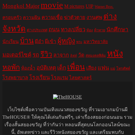
movie
Mongkol Major
M pictures
UIP
Warner Bros.
ต่าง
ความเชื่อ
ฆ่าตัวตาย
งานศพ
ครอบครัว
ความฝัน
จังหวัด
ถนน
ทางเปลี่ยว
นักศึกษา
ต่างประเทศ
ท้อง
ท้าทาย
บ้าน
ผู้หญิง
ผีอำ
ผีเข้า
นักเรียน
มหาวิทยาลัย
พระ
หนัง
รีวิว
มอเตอร์ไซค์
รถ
ลาจาก
วัด
สหมงคลฟิล์ม
ลิฟท์
เพื่อน
หอพัก
อุบัติเหตุ
เด็ก
แฟน
เสียง
ห้องน้ำ
แม่
โทรศัพท์
โรงเรียน
โรงพยาบาล
โรงแรม
ไสยศาสตร์
เว็บไซต์เพื่อความบันเทิงแนวสยองขวัญ ที่รวมเอาเกมบ้านผี
TheHOUSE® ให้คุณได้เล่นกันฟรีๆ, เล่าเรื่องสยองก่อนนอน รวม
เรื่องสั้นสยองขวัญ ที่ว่ากันว่า หลอนที่สุดบนโลกออนไลน์ขณะ
นี้, อัพเดทข่าว และรีวิวหนังสยองขวัญ และเตรียมพบกับ