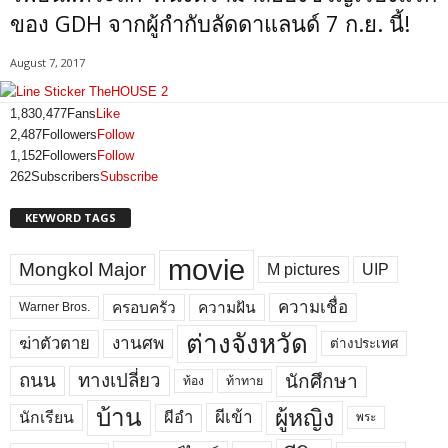
ของ GDH จากผู้กำกับลัดดาแลนด์ 7 ก.ย. นี้!
August 7, 2017
1,830,477
Fans
Like
2,487
Followers
Follow
1,152
Followers
Follow
262
Subscribers
Subscribe
KEYWORD TAGS
movie
Mongkol Major
M pictures
UIP
ความเชื่อ
ครอบครัว
ความฝัน
Warner Bros.
ต่างจังหวัด
งานศพ
ฆ่าตัวตาย
ต่างประเทศ
ถนน
ทางเปลี่ยว
นักศึกษา
ท้อง
ท้าทาย
บ้าน
ผู้หญิง
ผีเข้า
ผีอำ
นักเรียน
พระ