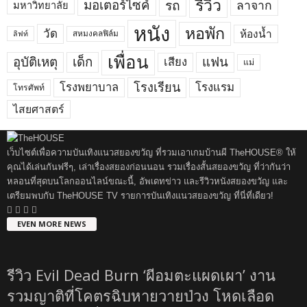
รีวิว
มอเตอร์ไซค์
รถ
ลาจาก
มหาวิทยาลัย
หนัง
หอพัก
วัด
ห้องน้ำ
สหมงคลฟิล์ม
ลิฟท์
เพื่อน
อุบัติเหตุ
เด็ก
แฟน
เสียง
แม่
โรงเรียน
โรงพยาบาล
โรงแรม
โทรศัพท์
ไสยศาสตร์
เว็บไซต์เพื่อความบันเทิงแนวสยองขวัญ ที่รวมเอาเกมบ้านผี TheHOUSE® ให้
คุณได้เล่นกันฟรีๆ, เล่าเรื่องสยองก่อนนอน รวมเรื่องสั้นสยองขวัญ ที่ว่ากันว่า
หลอนที่สุดบนโลกออนไลน์ขณะนี้, อัพเดทข่าว และรีวิวหนังสยองขวัญ และ
เตรียมพบกับ TheHOUSE TV รายการบันเทิงแนวสยองขวัญ ที่นี่ที่เดียว!
EVEN MORE NEWS
รีวิว Evil Dead Burn ‘ผีอมตะแผดเผา’ งาน
รวมญาติที่โคตรฉิบหายวายป่วง โหดเลือด