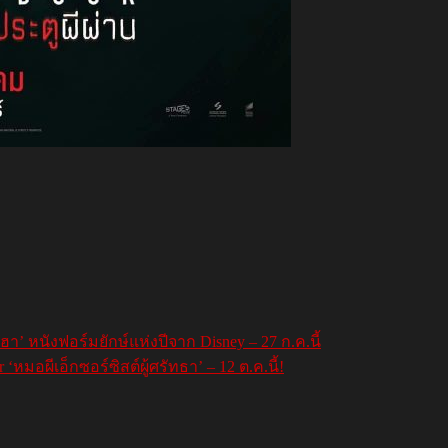
า’ หนังฟอร์มยักษ์แห่งปีจาก Disney – 27 ก.ค.นี้
หมอผีเอ็กซอร์ซิสต์ผู้ศรัทธา’ – 12 ต.ค.นี้!