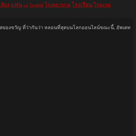
แฟน
โรงเรียน
เสียง
โรงพยาบาล
โรงแรม
แม่
โทรศัพท์
นสยองขวัญ ที่ว่ากันว่า หลอนที่สุดบนโลกออนไลน์ขณะนี้, อัพเดท