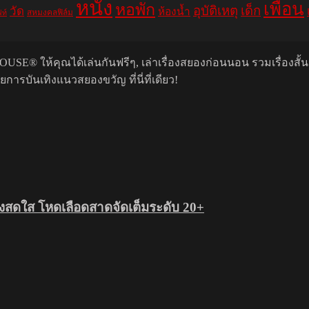
หนัง
เพื่อน
หอพัก
อุบัติเหตุ
เด็ก
วัด
ห้องน้ำ
สหมงคลฟิล์ม
ฟท์
USE® ให้คุณได้เล่นกันฟรีๆ, เล่าเรื่องสยองก่อนนอน รวมเรื่องสั้
รบันเทิงแนวสยองขวัญ ที่นี่ที่เดียว!
สดใส โหดเลือดสาดจัดเต็มระดับ 20+