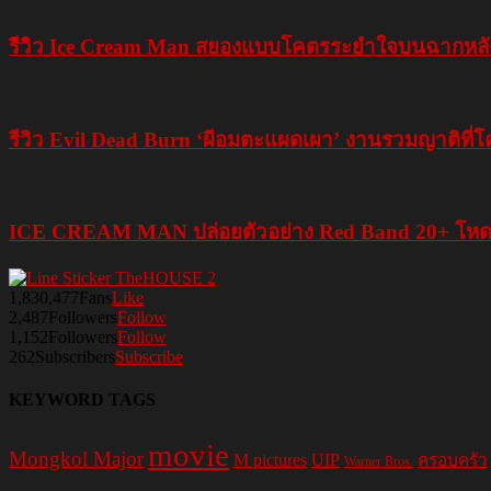
รีวิว Ice Cream Man สยองแบบโคตรระยำใจบนฉากหลัง
รีวิว Evil Dead Burn ‘ผีอมตะแผดเผา’ งานรวมญาติที่
ICE CREAM MAN ปล่อยตัวอย่าง Red Band 20+ โหดส
1,830,477
Fans
Like
2,487
Followers
Follow
1,152
Followers
Follow
262
Subscribers
Subscribe
KEYWORD TAGS
movie
Mongkol Major
M pictures
UIP
ครอบครัว
Warner Bros.