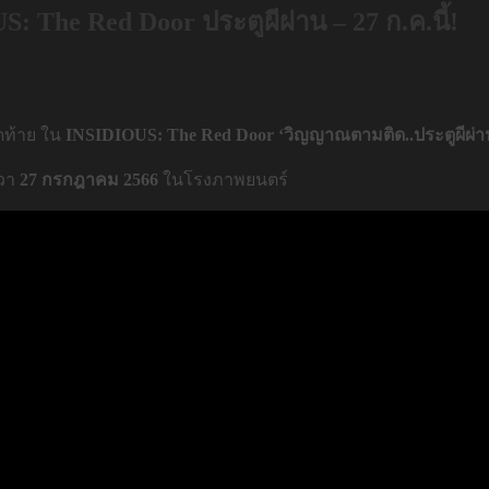
 The Red Door ประตูผีผ่าน – 27 ก.ค.นี้!
ดท้าย ใน
INSIDIOUS: The Red Door
‘วิญญาณตามติด..ประตูผีผ่า
ผวา
27 กรกฎาคม 2566
ในโรงภาพยนตร์