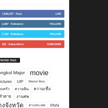
1,830,477
Fans
LIKE
2,487
Followers
FOLLOW
1,152
Followers
FOLLOW
262
Subscribers
SUBSCRIBE
YWORD TAGS
movie
ngkol Major
ictures
UIP
Warner Bros.
ความเชื่อ
บครัว
ความฝัน
งานศพ
ตัวตาย
างจังหวัด
ถนน
ต่างประเทศ