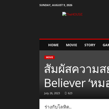
SUNDAY, AUGUST 9, 2026
T
h
e
H
o
u
s
HOME
MOVIE
STORY
GA
e
MOVIE
สัมผัสความส
Believer ‘หมอผ
July 26, 2023
623
ร่างกับโลหิต..