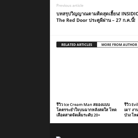
Previous article
บทสรุปวิญญาณตามติดสุดเฮี้ยน! INSIDI
The Red Door ประตูผีผ่าน – 27 ก.ค.นี้!
RELATED ARTICLES
MORE FROM AUTHOR
รีวิว Ice Cream Man สยองแบบ
รีวิว E
โคตรระยำใจบนฉากหลังสดใส โหด
เผา’ งา
เลือดสาดจัดเต็มระดับ 20+
ป่วง โห