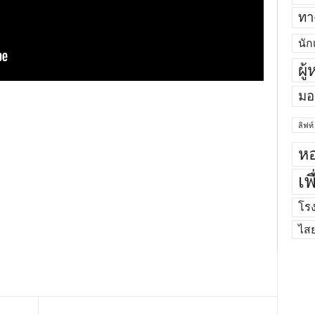
ทาง
นัก
ผู
มอ
ลิฟท์
หอ
เพ
โร
ไส