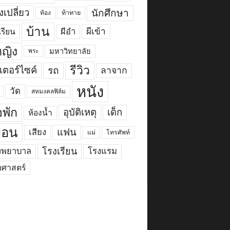
เปลี่ยว
นักศึกษา
ท้อง
ท้าทาย
บ้าน
ผีเข้า
ผีอำ
เรียน
้หญิง
มหาวิทยาลัย
พระ
รีวิว
เตอร์ไซค์
รถ
ลาจาก
หนัง
วัด
สหมงคลฟิล์ม
พัก
อุบัติเหตุ
เด็ก
ห้องน้ำ
ื่อน
แฟน
เสียง
แม่
โทรศัพท์
งพยาบาล
โรงเรียน
โรงแรม
ยศาสตร์