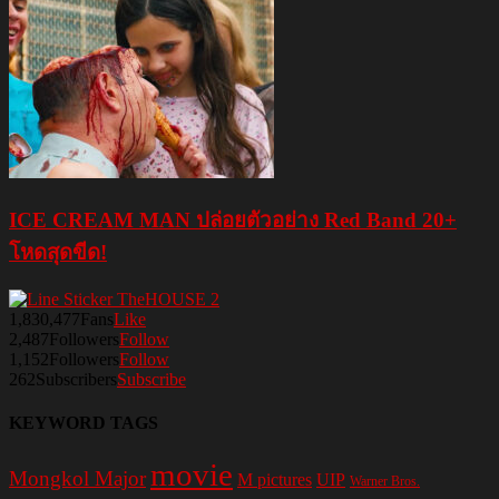
ICE CREAM MAN ปล่อยตัวอย่าง Red Band 20+
โหดสุดขีด!
1,830,477
Fans
Like
2,487
Followers
Follow
1,152
Followers
Follow
262
Subscribers
Subscribe
KEYWORD TAGS
movie
Mongkol Major
M pictures
UIP
Warner Bros.