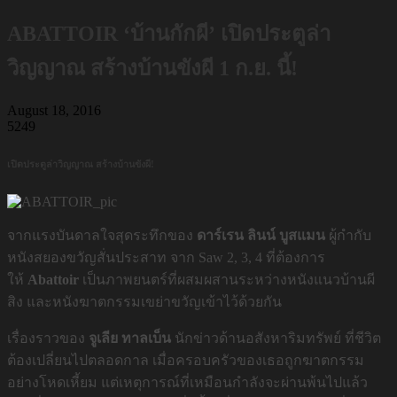
ABATTOIR ‘บ้านกักผี’ เปิดประตูล่า
วิญญาณ สร้างบ้านขังผี 1 ก.ย. นี้!
August 18, 2016
5249
เปิดประตูล่าวิญญาณ
สร้างบ้านขังผี
!
จากแรงบันดาลใจสุดระทึกของ
ดาร์เรน
ลินน์
บูสแมน
ผู้กำกับ
หนังสยองขวัญสั่นประสาท จาก Saw 2, 3, 4 ที่ต้องการ
ให้
Abattoir
เป็นภาพยนตร์ที่ผสมผสานระหว่างหนังแนวบ้านผี
สิง และหนังฆาตกรรมเขย่าขวัญเข้าไว้ด้วยกัน
เรื่องราวของ
จูเลีย
ทาลเบ็น
นักข่าวด้านอสังหาริมทรัพย์ ที่ชีวิต
ต้องเปลี่ยนไปตลอดกาล เมื่อครอบครัวของเธอถูกฆาตกรรม
อย่างโหดเหี้ยม แต่เหตุการณ์ที่เหมือนกำลังจะผ่านพ้นไปแล้ว