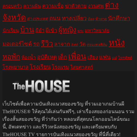
ต่าง
ความเชื่อ
ฆ่าตัวตาย
งานศพ
ครอบครัว
ความฝัน
จังหวัด
ถนน
ทางเปลี่ยว
นักศึกษา
ต่างประเทศ
ท้อง
ท้าทาย
บ้าน
ผู้หญิง
ผีอำ
ผีเข้า
นักเรียน
มหาวิทยาลัย
พระ
หนัง
รีวิว
มอเตอร์ไซค์
รถ
ลาจาก
วัด
สหมงคลฟิล์ม
ลิฟท์
เพื่อน
หอพัก
อุบัติเหตุ
เด็ก
แฟน
เสียง
ห้องน้ำ
แม่
โทรศัพท์
โรงเรียน
โรงพยาบาล
โรงแรม
ไสยศาสตร์
เว็บไซต์เพื่อความบันเทิงแนวสยองขวัญ ที่รวมเอาเกมบ้านผี
TheHOUSE® ให้คุณได้เล่นกันฟรีๆ, เล่าเรื่องสยองก่อนนอน รวม
เรื่องสั้นสยองขวัญ ที่ว่ากันว่า หลอนที่สุดบนโลกออนไลน์ขณะ
นี้, อัพเดทข่าว และรีวิวหนังสยองขวัญ และเตรียมพบกับ
TheHOUSE TV รายการบันเทิงแนวสยองขวัญ ที่นี่ที่เดียว!