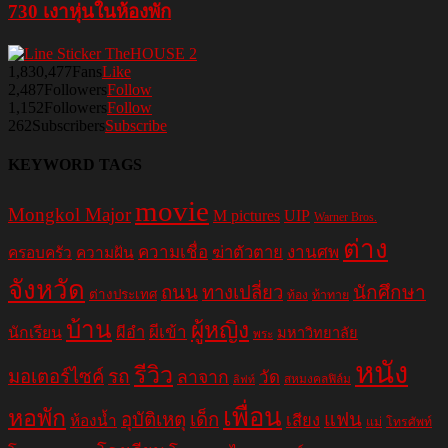
730 เงาหุ่นในห้องพัก
1,830,477
Fans
Like
2,487
Followers
Follow
1,152
Followers
Follow
262
Subscribers
Subscribe
KEYWORD TAGS
movie
Mongkol Major
M pictures
UIP
Warner Bros.
ต่าง
ความเชื่อ
ฆ่าตัวตาย
งานศพ
ครอบครัว
ความฝัน
จังหวัด
ถนน
ทางเปลี่ยว
นักศึกษา
ต่างประเทศ
ท้อง
ท้าทาย
บ้าน
ผู้หญิง
ผีอำ
ผีเข้า
นักเรียน
มหาวิทยาลัย
พระ
หนัง
รีวิว
มอเตอร์ไซค์
รถ
ลาจาก
วัด
สหมงคลฟิล์ม
ลิฟท์
เพื่อน
หอพัก
อุบัติเหตุ
เด็ก
แฟน
เสียง
ห้องน้ำ
แม่
โทรศัพท์