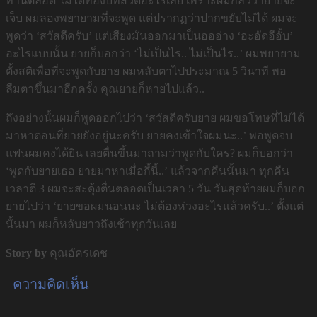
ท่านตลอด ไม่ได้ท่องบทสวดอะไรเลย เพราะผมกลัวว่ายายจะ
เจ็บ ผมลองพยายามที่จะพูด แต่ปรากฏว่าปากขยับไม่ได้ ผมจะ
พูดว่า ‘สวัสดีครับ’ แต่เสียงมันออกมาเป็นอออ่าง ‘อะอัดอีอั้บ’
อะไรแบบนั้น ยายก็บอกว่า ‘ไม่เป็นไร.. ไม่เป็นไร..’ ผมพยายาม
ตั้งสติเพื่อที่จะพูดกับยาย ผมหลับตาไปประมาณ 5 วินาที พอ
ลืมตาขึ้นมาอีกครั้ง คุณยายก็หายไปแล้ว..
ถึงอย่างนั้นผมก็พูดออกไปว่า ‘สวัสดีครับยาย ผมขอโทษที่ไม่ได้
มาหาตอนที่ยายยังอยู่นะครับ ยายคงเข้าใจผมนะ..’ พอพูดจบ
แฟนผมคงได้ยิน เลยตื่นขึ้นมาถามว่าพูดกับใคร? ผมก็บอกว่า
‘พูดกับยายเธอ ยายมาหาเมื่อกี้นี้..’ แล้วจากคืนนั้นมา ทุกคืน
เวลาตี 3 ผมจะสะดุ้งตื่นตลอดเป็นเวลา 5 วัน วันสุดท้ายผมก็บอก
ยายไปว่า ‘ยายขอผมนอนนะ ไม่ต้องห่วงอะไรแล้วครับ..’ ตั้งแต่
นั้นมา ผมก็หลับยาวถึงเช้าทุกวันเลย
Story by
คุณอัครเดช
ความคิดเห็น