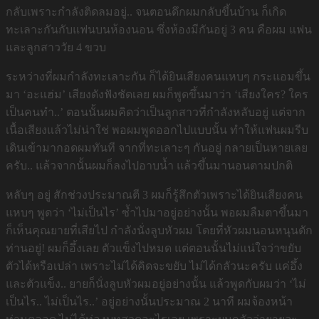
กลับเพราะกำลังติดลมอยู่.. จนตอนดึกผมกลับขึ้นบ้าน ก็เกิด
ทะเลาะกันกับแฟนบนห้องนอน ซึ่งห้องมีกันอยู่ 3 คน คือผม แฟน
และลูกสาววัย 4 ขวบ
ระหว่างที่ผมกำลังทะเลาะกัน ก็ได้ยินเสียงคนแหบๆ กระแอมขึ้น
มา ‘อะแฮ่ม’ เสียงดังฟังชัดเลย ผมก็พูดขึ้นมาว่า ‘เสียงใคร? ใคร
เป็นคนทำ..’ ตอนนั้นผมคิดว่าเป็นลูกสาวที่กำลังหลับอยู่ แต่จาก
เนื้อเสียงแล้วไม่น่าใช่ พอผมพูดออกไปแบบนั้น ทำให้แฟนผมรีบ
เดินเข้ามากอดผมทันที จากที่ทะเลาะๆ กันอยู่ กลายเป็นหายเลย
ครับ.. แล้วจากนั้นผมก็ลงไปอาบน้ำ แล้วขึ้นมานอนตามปกติ
หลับๆ อยู่ สักช่วงประมาณตี 3 ผมก็รู้สึกตัวเพราะได้ยินเสียงคน
แหบๆ พูดว่า ‘ไม่เป็นไร’ ซ้ำไปมาอยู่อย่างนั้น พอผมลืมตาขึ้นมา
ก็เห็นคุณยายที่เสียไป กำลังนั่งลูบหัวผม โดยที่หัวผมนอนหนุนตัก
ท่านอยู่! ผมก็อึ้งเลย ตัวแข็งไปหมด แต่ตอนนั้นไม่แน่ใจว่าขยับ
ตัวได้หรือเปล่า เพราะไม่ได้คิดจะขยับ ไม่ได้กลัวนะครับ แค่อึ้ง
และตัวแข็ง.. ยายก็นั่งลูบหัวผมอยู่อย่างนั้น แล้วพูดกับผมว่า ‘ไม่
เป็นไร.. ไม่เป็นไร..’ อยู่อย่างนั้นประมาณ 2 นาที ผมจ้องหน้า