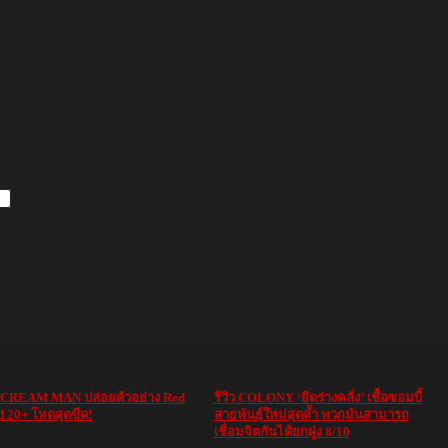
 CREAM MAN ปล่อยตัวอย่าง Red
รีวิว COLONY ‘ยึดร่างคลั่ง’ เชื้อซอมบี้
 20+ โหดสุดขีด!
สายพันธุ์ใหม่สุดล้ำ พวกมันสามารถ
เชื่อมจิตกันได้ยกฝูง 8/10