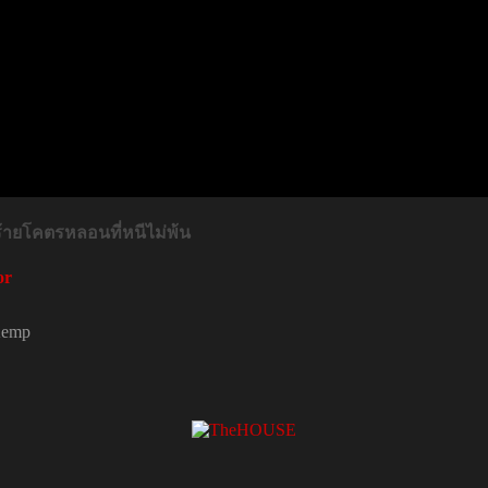
นร้ายโคตรหลอนที่
หนีไม่พ้น
or
Kemp