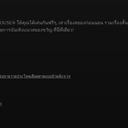
USE® ให้คุณได้เล่นกันฟรีๆ, เล่าเรื่องสยองก่อนนอน รวมเรื่องสั้
รบันเทิงแนวสยองขวัญ ที่นี่ที่เดียว!
ฉิบหายวายป่วง โหดเลือดสาดแบบบ้าคลั่ง 9/10
ด!