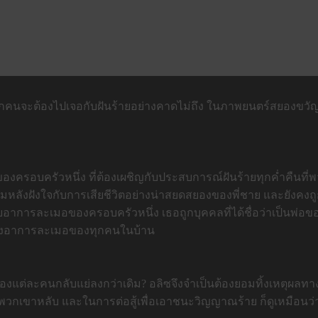
ทุกคนจะต้อ
งไปเจอกับฝันร้ายอย่างคาดไม่ถึง
ในภาพยนตร์สยองขวัญส
งของครอบครัวหนึ่ง ที่ต้องเผชิญกับประสบการณ์ฝันร้ายทุกค่ำคืนที่
มหลังฝังใจกับการเสียชีวิต
อย่างน่าสยดสยองของพี่ชาย และยังคงถู
ยอาการละเมอของครอบครัวหนึ่ง เธอถูกบุคคลที่ได้ชื่อว่าเป็นพ่
อขอ
องอาการละเม
อของทุกคนในบ้าน
รของแต่ละคนกลับแย่ลงก
ว่าเดิม? อลิซจึงจำเป็นต้องยอมทิ้งเหตุผล
ทาง
พวกเขาหลับ และในการต่อสู้เพื่อเอาชนะวิญญาณร้
าย ก็ดูเหมือนว