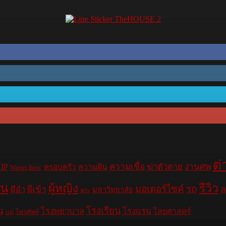
ต่
ความเชื่อ
ฆ่าตัวตาย
งานศพ
IP
ครอบครัว
ความฝัน
Warner Bros.
าน
รีวิว
ผู้หญิง
มอเตอร์ไซค์
รถ
ล
ผีอำ
ผีเข้า
มหาวิทยาลัย
พระ
น
โรงเรียน
โรงพยาบาล
โรงแรม
ไสยศาสตร์
แม่
โทรศัพท์