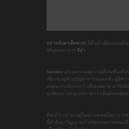
อย่าหลับตาเด็ดขาด
!
นี่คือคำเตือนก่อนที่
จริ
งของอาการ
ผีอำ
Slumber
สร้างจากเหตุการณ์ที่เกิดขึ้นจริ
เชี่ยวชาญด้านปัญหาการน
อนหลับ ผู้มีควา
หย่อน กระทั่งระหว่างที่เธอพยายามวินิ
จฉั
ถูกจับกุม และถูกกล่
าวหาว่าเป็นต้นเหตุข
ถึงแม้ว่าเขาจะอยู่ในคุก แต่เหตุใดอากา
นี้กำลังถู
กวิญญาณร้ายจ้องเล่นงานขณะที่