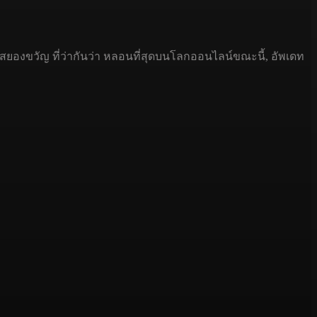
นสยองขวัญ ที่ว่ากันว่า หลอนที่สุดบนโลกออนไลน์ขณะนี้, อัพเดท