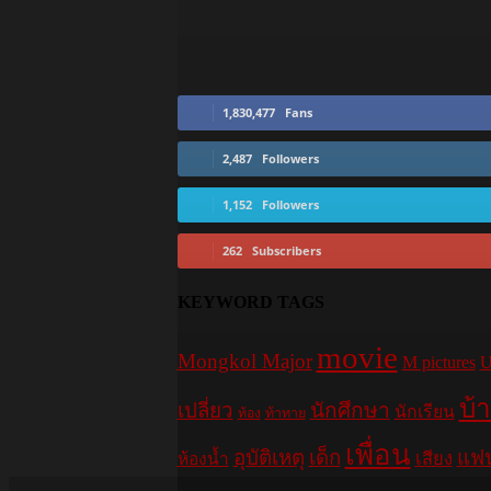
1,830,477
Fans
2,487
Followers
1,152
Followers
262
Subscribers
KEYWORD TAGS
movie
Mongkol Major
M pictures
U
บ้
เปลี่ยว
นักศึกษา
นักเรียน
ท้อง
ท้าทาย
เพื่อน
อุบัติเหตุ
เด็ก
แฟ
เสียง
ห้องน้ำ