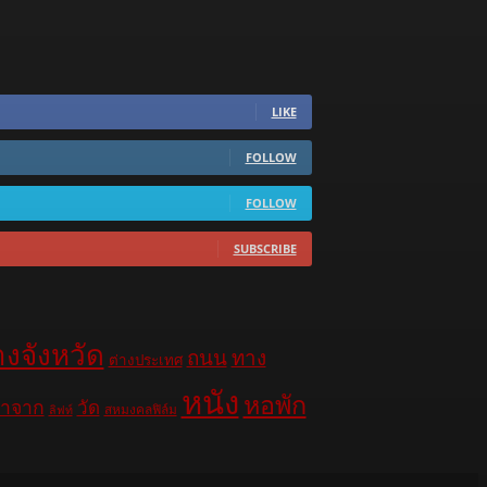
LIKE
FOLLOW
FOLLOW
SUBSCRIBE
างจังหวัด
ถนน
ทาง
ต่างประเทศ
หนัง
หอพัก
าจาก
วัด
สหมงคลฟิล์ม
ลิฟท์