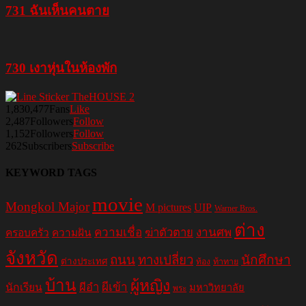
731 ฉันเห็นคนตาย
730 เงาหุ่นในห้องพัก
1,830,477
Fans
Like
2,487
Followers
Follow
1,152
Followers
Follow
262
Subscribers
Subscribe
KEYWORD TAGS
movie
Mongkol Major
M pictures
UIP
Warner Bros.
ต่าง
ความเชื่อ
ฆ่าตัวตาย
งานศพ
ครอบครัว
ความฝัน
จังหวัด
ถนน
ทางเปลี่ยว
นักศึกษา
ต่างประเทศ
ท้อง
ท้าทาย
บ้าน
ผู้หญิง
ผีอำ
ผีเข้า
นักเรียน
มหาวิทยาลัย
พระ