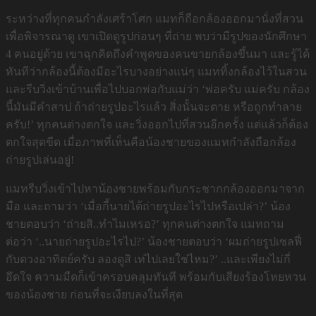
ระหว่างที่ทุกคนกำลังเศร้าโศก แมทก็ถือกล้องออกมานั่งที่สวน
เพื่อพิจารณาดู เขาเปิดดูรูปก่อนๆ ที่ถ่าย พบว่ามีรูปของนักศึกษา
4 คนอยู่ด้วย เขาฉุกคิดถึงคำพูดของคนขายกล้องขึ้นมา และรู้ได้
ทันทีว่ากล้องนี้ต้องมีอะไรบางอย่างแน่ๆ แมททิ้งกล้องไว้ในสวน
และรีบวิ่งเข้าบ้านเพื่อไปบอกพ่อกับแม่ว่า ‘พ่อครับ แม่ครับ กล้อง
นี้มันมีคำสาป ถ้าถ่ายรูปอะไรแล้ว สิ่งนั้นจะตาย หรือถูกทำลาย
ครับ!’ ทุกคนต่างตกใจ และวิ่งออกไปที่สวนอีกครั้ง แต่แล้วก็ต้อง
ตกใจสุดขีด เมื่อภาพที่เห็นคือน้องชายของแมทกำลังถือกล้อง
ถ่ายรูปเล่นอยู่!
แมทรีบวิ่งเข้าไปหาน้องชายพร้อมกับกระชากกล้องออกมาจาก
มือ และถามว่า ‘เมื่อกี้นายได้ถ่ายรูปอะไรไปหรือเปล่า?’ น้อง
ชายตอบว่า ‘ถ่ายสิ..ทำไมเหรอ?’ ทุกคนต่างตกใจ แมทถาม
ต่อว่า ‘..นายถ่ายรูปอะไรไป?’ น้องชายตอบว่า ‘ผมถ่ายรูปเซลฟี่
กับดวงอาทิตย์ครับ ลองดูสิ เท่ไปเลยใช่ไหม?’ ..และเพียงไม่กี่
อึดใจ ความมืดก็เข้าครอบคลุมทันที พร้อมกับเสียงร้องโหยหวน
ของน้องชาย ก่อนที่จะเงียบลงในที่สุด