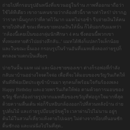
ถ่ายไปที่กรอบรูปอันหนึ่งที่แขวนอยู่ในร้าน ภาพที่ออกมาถือว่า
ใช้ได้ทีเดียว เขาถามคนขายว่ากล้องตัวนี้ราคาเท่าไหร่? ปรากฏ
ว่าราคานั้นถูกกว่าที่คาดไว้มาก แมทไม่รอช้า รีบจ่ายเงินให้คน
ขายไปทันที ขณะที่คนขายทอนเงินให้นั้น ก็ได้บอกกับแมทว่า
‘กล้องนี้เคยเป็นของกลุ่มนักศึกษา 4 คน ซึ่งตอนนี้พวกเขา
ทั้งหมดหายตัวไปอย่างลึกลับ..’ แมทได้ฟังก็แปลกใจเล็กน้อย
และในขณะนั้นเอง กรอบรูปในร้านอันที่แมทเพิ่งลองถ่ายรูปก็
ตกลงมาแตกเป็นเสี่ยงๆ
บ่ายวันนั้น แมท แม่ และน้องชายของเขา ต่างก็รอพ่อที่กำลัง
กลับมาบ้านอย่างใจจดใจจ่อ เพื่อที่จะได้มอบของขวัญวันเกิดให้
ทันทีที่พ่อเปิดประตูเข้าบ้านมา ทุกคนก็พร้อมใจกันร้องเพลง
Happy Birthday และอวยพรวันเกิดให้พ่อ ตามด้วยการมอบของ
ขวัญ ซึ่งกล้องถ่ายรูปจากแมทคือของขวัญที่พ่อถูกใจมากที่สุด
ด้วยความตื่นเต้น พ่อก็รีบหยิบกล้องออกไปที่สวนหลังบ้าน ถ่าย
รูปต้นไม้ และถ่ายรูปบ๊อบสุนัขคู่ใจ เวลาผ่านไปไม่นาน อยู่ๆ
ต้นไม้ในสวนก็เหี่ยวแห้งตายไปเฉยๆ ไม่ต่างจากบ๊อบที่นอนชัก
ดิ้นชักงอ และแน่นิ่งไปในที่สุด..