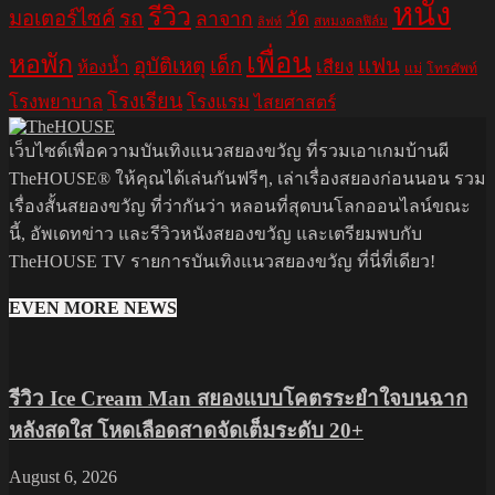
หนัง
รีวิว
มอเตอร์ไซค์
รถ
ลาจาก
วัด
สหมงคลฟิล์ม
ลิฟท์
เพื่อน
หอพัก
อุบัติเหตุ
เด็ก
แฟน
เสียง
ห้องน้ำ
แม่
โทรศัพท์
โรงเรียน
โรงพยาบาล
โรงแรม
ไสยศาสตร์
เว็บไซต์เพื่อความบันเทิงแนวสยองขวัญ ที่รวมเอาเกมบ้านผี
TheHOUSE® ให้คุณได้เล่นกันฟรีๆ, เล่าเรื่องสยองก่อนนอน รวม
เรื่องสั้นสยองขวัญ ที่ว่ากันว่า หลอนที่สุดบนโลกออนไลน์ขณะ
นี้, อัพเดทข่าว และรีวิวหนังสยองขวัญ และเตรียมพบกับ
TheHOUSE TV รายการบันเทิงแนวสยองขวัญ ที่นี่ที่เดียว!
EVEN MORE NEWS
รีวิว Ice Cream Man สยองแบบโคตรระยำใจบนฉาก
หลังสดใส โหดเลือดสาดจัดเต็มระดับ 20+
August 6, 2026