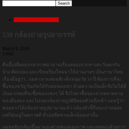
เล่าเรื่องสยองก่อนนอน
530 กล้องถ่ายรูปอาถรรพ์
March 9, 2018
15041
คืนนี้เปลี่ยนบรรยากาศมาอ่านเรื่องสยองจากทางตะวันตกกัน
บ้าง ดัดแปลง และเรียบเรียงใหม่มาให้อ่านง่ายๆ เป็นภาษาไทย
เรื่องมีอยู่ว่า.. แมท (นามสมมติ) เด็กหนุ่มวัย 14 ปี ต้องการที่จะ
ซื้อของขวัญวันเกิดให้กับพ่อของเขา ด้วยความเป็นเด็กจึงไม่ได้มี
เงินมากพอที่จะซื้อของแพงๆ ได้ จึงไปหาซื้อของจากตลาดขาย
ของมือสอง และไปเจอกล้องถ่ายรูปดิจิตอลตัวหนึ่งเข้า แมทรู้ว่า
พ่ออยากได้กล้องถ่ายรูปมานานแล้ว กล้องตัวนี้ถึงจะเก่าหน่อย
แต่ก็ยังอยู่ในสภาพดี มีรอยขีดข่วนเล็กน้อยเท่านั้น
แมทหยิบกล้องขึ้นมามองผ่านช่องมองภาพ และทดสอบด้วยการ