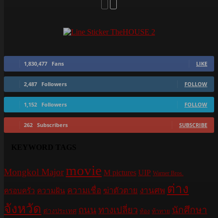
1,830,477
Fans
LIKE
2,487
Followers
FOLLOW
1,152
Followers
FOLLOW
262
Subscribers
SUBSCRIBE
KEYWORD TAGS
movie
Mongkol Major
M pictures
UIP
Warner Bros.
ต่าง
ความเชื่อ
ฆ่าตัวตาย
งานศพ
ครอบครัว
ความฝัน
จังหวัด
ถนน
ทางเปลี่ยว
นักศึกษา
ต่างประเทศ
ท้อง
ท้าทาย