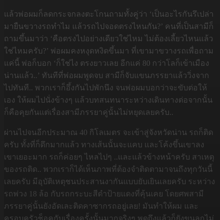
แล้วพ่อผมก็ลดกระจกลงตะโกนถามทั้งคู่ว่า ‘เป็นอะไรกันรึเปล่า
มายืนขวางรถทำไม แล้วรถไปจอดตรงไหนกัน?’ คนที่เป็นสามีก็
ถามขึ้นมาว่า ‘คือตรงไปอย่างเดียวใช่ไหม ไม่ต้องเลี้ยวไหนแล้ว
ใช่ไหมครับ?’ พ่อผมคงหงุดหงิดขึ้นมา ที่เขามาขวางรถเพื่อถาม
แค่นี้ พ่อก็บอก ‘ก็ใช่ไง ตรงยาวเลย อีกแค่ 80 กว่าโลก็เข้าเมือง
น่านแล้ว..’ ทันทีที่พ่อผมพูดจบ สามีก็จับแขนภรรยาแล้ววิ่งจาก
ไปทันที.. พวกเราก็อึ้งกันไปพักนึง จนพ่อผมบอกว่าจะขับต่อให้
เอง ให้ผมไปนั่งข้างๆ แล้วบทสนทนาระหว่างเดินทางต่อจากนั้น
ก็คือคุยกันแต่เรื่องสามีภรรยาคู่นั้นไม่หยุดเลยครับ..
ผ่านไปจนอีกประมาณ 40 กิโลเมตร จะเข้าสู่จังหวัดน่าน รถก็ติด
ครับ ทั้งที่ก็ดึกมากแล้ว ทางเส้นนั้นจะแคบ และโค้งขึ้นเขาลง
เขาเยอะมาก รถก็ค่อยๆ ไหลไปๆ ..และแล้วข้างหน้าครับ สาเหตุ
ของรถติด.. พวกเราก็ได้เห็นภาพที่ต้องจำติดตามาจนถึงทุกวันนี้
เลยครับ มีอุบัติเหตุชนประสานงากันแบบยับเยินเลยครับ ระหว่าง
รถพ่วง 18 ล้อ กับรถกระบะสีดำป้ายแดงที่คุ้นเคย โดยศพสามี
ภรรยาคู่นั้นยังอัดเละติดคาซากรถอยู่เลย! มันทำให้ผม และ
ครอบครัวช็อคกับเรื่องครั้งนั้นมากจริงๆ พูดถึงแล้วก็ยังขนลุกไม่