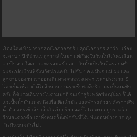
เรื่องนี้ส่งเข้ามาจากคุณโอภากรครับ คุณโอภากรเล่าว่า.. เกือบ
จะครบ 4 ปี ที่ผ่านเหตุการณ์นั้นมา แต่เรื่องในวันนั้นไม่เคยเลือน
ลางไปจากใจผม และครอบครัวเลย.. วันนั้นเป็นวันที่ครอบครัว
ผมจะกลับบ้านที่จังหวัดน่านครับ ไปกัน 4 คน มีพ่อ แม่ ผม และ
ลูกชายของผม เราออกเดินทางจากกรุงเทพฯ เวลาประมาณ 5
โมงเย็น เพื่อจะได้ไปถึงน่านตอนรุ่งเช้าพอดีครับ.. ผมเป็นคนขับ
ครับ ก็ขับรถเดินทางไปตามปกติ จนเข้าสู่จังหวัดพิษณุโลก ก็ได้
แวะปั๊มน้ำมันแห่งหนึ่งเพื่อเติมน้ำมัน และพักรถด้วย หลังจากเติม
น้ำมัน และเข้าห้องน้ำกันเรียบร้อย ผมก็ไปจอดรถอยู่ตรงหน้า
ร้านสะดวกซื้อ เราทั้งหมดก็นั่งพักกันที่โต๊ะหินอ่อนข้างๆ รถ คุย
กัน กินขนมกันไป..