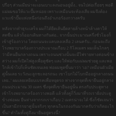
ปรือๆ ส่วนเมียน่าจะเอนเบาะลงนอนอยู่มั้ง.. จนไปต่อเรื่อยๆ พอดี
แม่ผมขอให้แวะปั๊มหน่อย เพราะเหมือนจะท้องเสีย ผมจึงต้อง
แวะเข้าปั๊มแห่งหนึ่งก่อนถึงอำเภอร้องกวางครับ
หลังจากทำธุระเสร็จ ผมก็ได้ยืดเส้นยืดสายล้างหน้าล้างตาให้
สดชื่น แล้วก็ออกเดินทางกันต่อ.. จากนั้นประมาณครึ่งชั่วโมงก็
เข้าสู่ร้องกวาง โดยถนนจะแคบลงเหลือ 2 เลนครับ.. ก่อนจะถึง
โรงพยาบาลร้องกวางประมาณเกือบ 2 กิโลเมตร ผมเห็นไกลๆ
ว่ามีคนยืนกลางถนน เพราะถนนช่วงนั้นจะมีไฟรายทางค่อนข้าง
สว่าง ผมก็เปิดไฟสูงเพื่อดูชัดๆ และให้พ่อกับแม่ผมช่วยดู และพอ
ใกล้เข้าไปก็เห็นชัดเจนเลย พ่อผมพูดขึ้นมาว่า ‘เอ? เหมือนผัวเมีย
คู่นั้นเลย ระวังนะลูกชะลอรถนะ เขาโบกไม้โบกมืออยู่กลางถนน
เลย..’ ผมเลยเหยียบเบรคเพื่อหยุดรถ ห่างจากจุดที่เขายืนอยู่กลาง
ถนนประมาณ 30 เมตร ซึ่งจุดที่เขายืนอยู่นั้น ตรงกับประตูทาง
เข้าโรงพยาบาลร้องกวางพอดี แล้วทั้งคู่ก็วิ่งมาที่รถเราฝั่งประตู
ข้างพ่อผม ยืนห่างจากรถเราเกือบ 2 เมตรน่าจะได้ ซึ่งก็ชัดเจนว่า
เป็นสามีภรรยาคู่นั้นจริงๆ ทุกคนในรถงงกันมากครับว่าเกิดอะไร
ขึ้น? ทำไมทั้งคู่ถึงมายืนอยู่ตรงนี้?