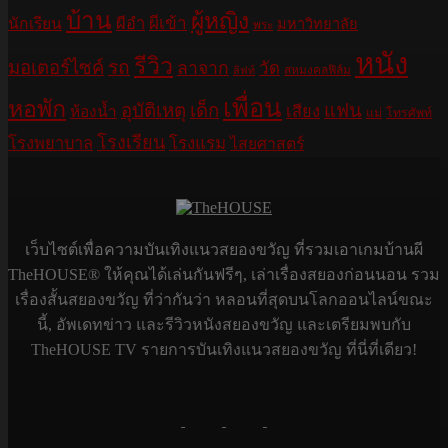
บ้าน
ผู้หญิง
ผีอำ
ผีเข้า
นักเรียน
มหาวิทยาลัย
พระ
หนัง
รีวิว
มอเตอร์ไซค์
รถ
ลาจาก
วัด
สหมงคลฟิล์ม
ลิฟท์
เพื่อน
หอพัก
อุบัติเหตุ
เด็ก
แฟน
เสียง
ห้องน้ำ
แม่
โทรศัพท์
โรงเรียน
โรงพยาบาล
โรงแรม
ไสยศาสตร์
เว็บไซต์เพื่อความบันเทิงแนวสยองขวัญ ที่รวมเอาเกมบ้านผี
TheHOUSE® ให้คุณได้เล่นกันฟรีๆ, เล่าเรื่องสยองก่อนนอน รวม
เรื่องสั้นสยองขวัญ ที่ว่ากันว่า หลอนที่สุดบนโลกออนไลน์ขณะ
นี้, อัพเดทข่าว และรีวิวหนังสยองขวัญ และเตรียมพบกับ
TheHOUSE TV รายการบันเทิงแนวสยองขวัญ ที่นี่ที่เดียว!