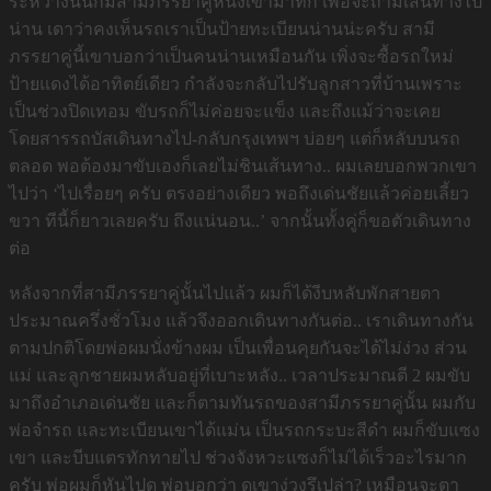
ระหว่างนั้นก็มีสามีภรรยาคู่หนึ่งเข้ามาทัก เพื่อจะถามเส้นทางไป
น่าน เดาว่าคงเห็นรถเราเป็นป้ายทะเบียนน่านน่ะครับ สามี
ภรรยาคู่นี้เขาบอกว่าเป็นคนน่านเหมือนกัน เพิ่งจะซื้อรถใหม่
ป้ายแดงได้อาทิตย์เดียว กำลังจะกลับไปรับลูกสาวที่บ้านเพราะ
เป็นช่วงปิดเทอม ขับรถก็ไม่ค่อยจะแข็ง และถึงแม้ว่าจะเคย
โดยสารรถบัสเดินทางไป-กลับกรุงเทพฯ บ่อยๆ แต่ก็หลับบนรถ
ตลอด พอต้องมาขับเองก็เลยไม่ชินเส้นทาง.. ผมเลยบอกพวกเขา
ไปว่า ‘ไปเรื่อยๆ ครับ ตรงอย่างเดียว พอถึงเด่นชัยแล้วค่อยเลี้ยว
ขวา ทีนี้ก็ยาวเลยครับ ถึงแน่นอน..’ จากนั้นทั้งคู่ก็ขอตัวเดินทาง
ต่อ
หลังจากที่สามีภรรยาคู่นั้นไปแล้ว ผมก็ได้งีบหลับพักสายตา
ประมาณครึ่งชั่วโมง แล้วจึงออกเดินทางกันต่อ.. เราเดินทางกัน
ตามปกติโดยพ่อผมนั่งข้างผม เป็นเพื่อนคุยกันจะได้ไม่ง่วง ส่วน
แม่ และลูกชายผมหลับอยู่ที่เบาะหลัง.. เวลาประมาณตี 2 ผมขับ
มาถึงอำเภอเด่นชัย และก็ตามทันรถของสามีภรรยาคู่นั้น ผมกับ
พ่อจำรถ และทะเบียนเขาได้แม่น เป็นรถกระบะสีดำ ผมก็ขับแซง
เขา และบีบแตรทักทายไป ช่วงจังหวะแซงก็ไม่ได้เร็วอะไรมาก
ครับ พ่อผมก็หันไปดู พ่อบอกว่า ดูเขาง่วงรึเปล่า? เหมือนจะตา