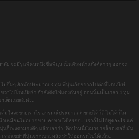
ลัย จะมีรุ่นพี่คนหนึ่งชื่อพี่นุ่น เป็นหัวหน้าแก๊งค์สาวๆ ออกจะ
ื่มไปกึ่มๆ สักพักประมาณ 3 ทุ่ม พี่นุ่นเกิดอยากไปต่อที่โรงเบียร์
ขวาไปโรงเบียร์ฯ กำลังติดไฟแดงกันอยู่ ตอนนั้นเป็นเวลา 4 ทุ่ม
าเต็มเลยล่ะค่ะ..
ม่เต็มใจจะขายเท่าไร อารมณ์ประมาณว่าขายได้ก็ดี ไม่ได้ก็ไม่
ำหน้าเหมือนไม่อยากขาย คงขายได้หรอก..’ เราก็ไม่ได้พูดอะไร แค่
นุ่นก็เพ่งตามองดีๆ แล้วบอกว่า ‘ดึกป่านนี้ยังมาขายล็อตเตอรี่ มัน
เราก็เขย่าพี่นุ่นจากเบาะหลัง ว่าให้ออกรถไปได้แล้ว..