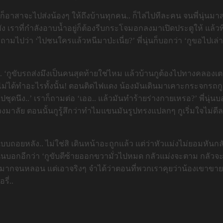
ุ่นก็อาสาจะไปส่งน้องๆ ให้ถึงบ้านทุกคน.. ก็ไล่ไปทีละคน จนพี่นุ่นมา
ัง เราที่กำลังอาบน้ำอยู่ก็ต้องรีบกระโจมอกลงมาเปิดประตูให้ แล้วพี่
แล้วถามไปว่า ‘ไปชนใครแล้วหนีมาป่ะเนี่ย?’ พี่นุ่นก็บอกว่า ‘กูขอไป
่าว่า.. ‘กูขับรถส่งมึงเป็นคนสุดท้ายใช่ไหม แล้วบ้านกูต้องไปทางคลองเ
ชน ไม่ได้ทำอะไรทั้งนั้น! ตอนติดไฟแดง น้องมันเดินมาเคาะกระจกรถกู
นึง..’ เราก็ถามต่อ ‘เออ.. แล้วมันทำร้ายร่างกายเหรอ?’ พี่นุ่นบ
พวงมาลัย ตอนนั้นกูรู้สึกว่าทำไมแขนมันรูปทรงแปลกๆ กูเริ่มใจไม่ดี
แบบถอยหลัง.. ไม่ใช่สิ เดินหน้าอะถูกแล้ว แต่ว่าหัวแม่งไม่ยอมหัน
นุ่นบอกอีกว่า ‘กูขับตีซ้ายออกขวามั่วไปหมด กลัวแม่งจะตาม กลัวจะเจ
งเมามากจนหลอน แต่เอาจริงๆ จำได้ว่าตอนที่พวกเราคุยว่าน้องเขาขาย
ี่..