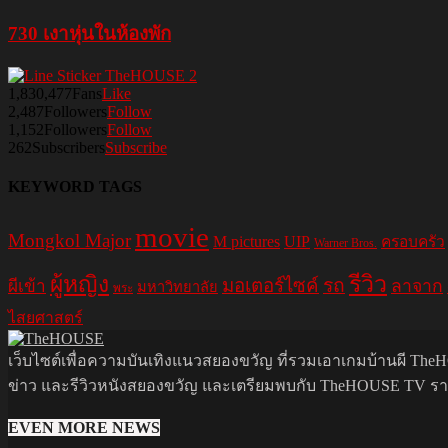
730 เงาหุ่นในห้องพัก
1,830,477
Fans
Like
2,487
Followers
Follow
1,152
Followers
Follow
262
Subscribers
Subscribe
KEYWORD TAGS
movie
Mongkol Major
M pictures
UIP
ครอบครัว
Warner Bros.
รีวิว
ผู้หญิง
มอเตอร์ไซค์
รถ
ลาจาก
ผีเข้า
มหาวิทยาลัย
พระ
ไสยศาสตร์
เว็บไซต์เพื่อความบันเทิงแนวสยองขวัญ ที่รวมเอาเกมบ้านผี TheHO
ข่าว และรีวิวหนังสยองขวัญ และเตรียมพบกับ TheHOUSE TV รายกา
EVEN MORE NEWS