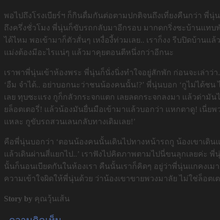
พอไปถึงโรงเบียร์ฯ ก็กินดื่มกันต่อตามปกติจนถึงเที่ยงคืนกว่า พี่น
ถึงครึ่งชั่วโมง พี่นุ่นก็ขับรถกลับมาอีกรอบ มากดกริ่งซะบ้านแทบพ
ได้ไหม พอเข้ามาก็ตัวสั่นๆ เหงื่องี้ท่วมเลย.. เราก็งง รีบปิดบ้าน
แม่งต้องมีอะไรแน่ๆ แล้วมาคุยตอนตีหนึ่งกว่าอีกนะ
เราพาพี่นุ่นเข้าห้องพระ พี่นุ่นก็นั่งนิ่งทำใจอยู่สักพัก ก่อนจะเล
‘อืม จำได้.. อย่าบอกนะว่าชนน้องคนนั้น!?’ พี่นุ่นบอก ‘กูไม่ได้
เลย ทุบซะแรง กูก็กลัวกระจกแตก เลยลดกระจกลงมา แล้วด่ามันไปชุด
ยล็อตเตอรี่! แล้วน้องมันยื่นมือเข้ามาแล้วบอกว่า แหกตาดู! เนี่ย
แหละ กูขับรถสวนเลนกลับทางเดิมเลย!’
คือพี่นุ่นบอกว่า ‘ตอนน้องคนนั้นเดินไปทางหน้ารถกู น้องเขาเดิน
แล้วเดินผ่านสี่แยกไป..’ เราฟังไปคิดภาพตามไปนี่ขนลุกเลยค่ะ พี่
นั้นก็นอนเบียดกันในห้องเรา คืนนั้นเราก็คิดๆ อยู่ว่าพี่นุ่นแกค
ความเข้าใจผิดให้พี่นุ่นด้วย ว่าน้องเขาขายพวงมาลัย ไม่ใช่ล็อตเตอร
Story by
คุณวุ้นเส้น
ความคิดเห็น