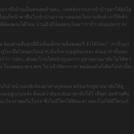
ส่งเราถึงบ้านเป็นคนสุดท้ายค่ะ.. แต่หลังจากเราเข้าบ้านมาได้ยังไม่
นุ่นก็หน้าตาตื่นวิ่งเข้าบ้านเรามาเฉยเลย ไม่ถามสักคำว่าให้เข้า
เล่าที่ห้องพระได้ไหม บ้านมึงมีห้องพระไหม? เราก็ว่ามันแปลกๆ ละ
ตย ต้องผ่านสี่แยกที่มึงเห็นเด็กขายล็อตเตอรี่ จำได้ไหม?’ เราก็บอก
 กูโบกมือไล่บอกไม่เอาๆ มันก็เคาะอยู่นั่นแหละ มันเอากำปั้นทุบ
อกว่า ‘เปล่า.. มันตะโกนใส่หน้ากูบอกว่า กูขายพวงมาลัย ไม่ได้ขา
ละ ก็เลยตอบ จ่ะๆ ส่งๆ ไป แล้วปิดกระจก พอน้องมันก็เดินไปเท่านั้น
กลับไป! หน้าแม่งยังจ้องมาทางกูตลอด พร้อมกับชูพวงมาลัยให้ดู
ออยู่เบาะหลัง คิดแต่ว่าต้องกลับมาหามึงให้ไวที่สุด’ สุดท้ายคืน
อะไร เราคุยกันในรถ ซึ่งไม่มีใครได้ยินแน่ๆ และก็ไม่ได้มีใครแก้