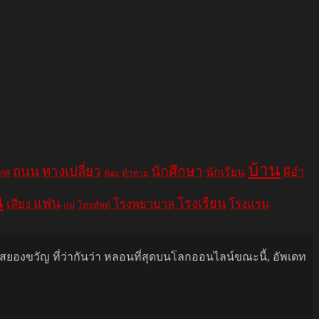
บ้าน
ถนน
ทางเปลี่ยว
นักศึกษา
ผีอำ
นักเรียน
เทศ
ท้อง
ท้าทาย
น
แฟน
โรงเรียน
เสียง
โรงพยาบาล
โรงแรม
แม่
โทรศัพท์
นสยองขวัญ ที่ว่ากันว่า หลอนที่สุดบนโลกออนไลน์ขณะนี้, อัพเดท