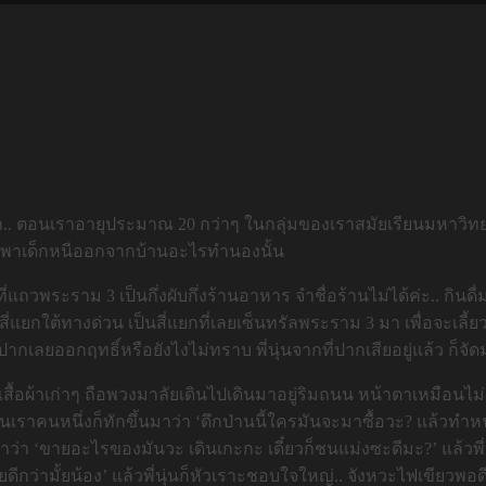
เล่าว่า.. ตอนเราอายุประมาณ 20 กว่าๆ ในกลุ่มของเราสมัยเรียนมหาวิทยา
ยคน พาเด็กหนีออกจากบ้านอะไรทำนองนั้น
กิดที่แถวพระราม 3 เป็นกึ่งผับกึ่งร้านอาหาร จำชื่อร้านไม่ได้ค่ะ.. กินด
ยกใต้ทางด่วน เป็นสี่แยกที่เลยเซ็นทรัลพระราม 3 มา เพื่อจะเลี้ยว
ากเลยออกฤทธิ์หรือยังไงไม่ทราบ พี่นุ่นจากที่ปากเสียอยู่แล้ว ก็จัดม
วมเสื้อผ้าเก่าๆ ถือพวงมาลัยเดินไปเดินมาอยู่ริมถนน หน้าตาเหมือนไ
ื่อนเราคนหนึ่งก็ทักขึ้นมาว่า ‘ดึกป่านนี้ใครมันจะมาซื้อวะ? แล้วท
้นมาว่า ‘ขายอะไรของมันวะ เดินเกะกะ เดี๋ยวก็ชนแม่งซะดีมะ?’ แล้วพี่
ว่ามั้ยน้อง’ แล้วพี่นุ่นก็หัวเราะชอบใจใหญ่.. จังหวะไฟเขียวพอดี 