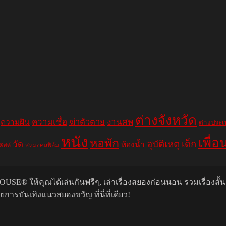
ต่างจังหวัด
ความเชื่อ
ฆ่าตัวตาย
งานศพ
ความฝัน
ต่างประ
หนัง
เพื่อ
หอพัก
อุบัติเหตุ
เด็ก
วัด
ห้องน้ำ
สหมงคลฟิล์ม
ลิฟท์
USE® ให้คุณได้เล่นกันฟรีๆ, เล่าเรื่องสยองก่อนนอน รวมเรื่องสั้
รบันเทิงแนวสยองขวัญ ที่นี่ที่เดียว!