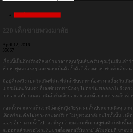
เล่าเรื่องสยองก่อนนอน
220 เด็กขายพวงมาลัย
April 12, 2016
35867
เรื่องนี้เป็นอีกเรื่องที่ส่งเข้ามาจากคุณวุ้นเส้นครับ คุณวุ้นเส้น
ห้าวๆ พูดจาแรงๆ และชอบเป็นตัวตั้งตัวตีเรื่องต่างๆ พาเด็กเสี
มีอยู่คืนหนึ่ง เป็นวันเกิดพี่นุ่น พี่นุ่นก็ขับรถพาน้องๆ มาเลี้ยงวันเ
เยอรมันตะวันแดง ก็เลยขับรถพาน้องๆ ไปต่อกัน พอออกไปถึงตรงสี่แ
กว่าละ สมัยก่อนแถวนั้นก็เริ่มเงียบละค่ะ และด้วยอาการเหล้าเข้าป
ตอนนั้นพวกเราเห็นว่ามีเด็กผู้หญิงวัยรุ่น ผมสั้นประมาณติ่งหู ส
เดือดร้อน คือไม่เคาะกระจกเรียก ไม่ชูพวงมาลัยอะไรทั้งนั้น.. เพ
เออๆ อืมๆ ตามน้ำไป ..แต่พี่นุ่น ด้วยความที่เมาอยู่พอตัว ก็ทักขึ
จะออกแล้วเหรอไงวะ? ..ขายล็อตเตอรี่มันรายได้ไม่ค่อยดี ขายหอยดีก