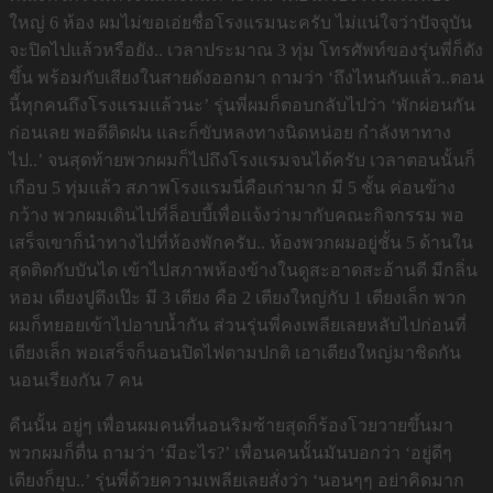
ใหญ่ 6 ห้อง ผมไม่ขอเอ่ยชื่อโรงแรมนะครับ ไม่แน่ใจว่าปัจจุบัน
จะปิดไปแล้วหรือยัง.. เวลาประมาณ 3 ทุ่ม โทรศัพท์ของรุ่นพี่ก็ดัง
ขึ้น พร้อมกับเสียงในสายดังออกมา ถามว่า ‘ถึงไหนกันแล้ว..ตอน
นี้ทุกคนถึงโรงแรมแล้วนะ’ รุ่นพี่ผมก็ตอบกลับไปว่า ‘พักผ่อนกัน
ก่อนเลย พอดีติดฝน และก็ขับหลงทางนิดหน่อย กำลังหาทาง
ไป..’ จนสุดท้ายพวกผมก็ไปถึงโรงแรมจนได้ครับ เวลาตอนนั้นก็
เกือบ 5 ทุ่มแล้ว สภาพโรงแรมนี่คือเก่ามาก มี 5 ชั้น ค่อนข้าง
กว้าง พวกผมเดินไปที่ล็อบบี้เพื่อแจ้งว่ามากับคณะกิจกรรม พอ
เสร็จเขาก็นำทางไปที่ห้องพักครับ.. ห้องพวกผมอยู่ชั้น 5 ด้านใน
สุดติดกับบันได เข้าไปสภาพห้องข้างในดูสะอาดสะอ้านดี มีกลิ่น
หอม เตียงปูตึงเป๊ะ มี 3 เตียง คือ 2 เตียงใหญ่กับ 1 เตียงเล็ก พวก
ผมก็ทยอยเข้าไปอาบน้ำกัน ส่วนรุ่นพี่คงเพลียเลยหลับไปก่อนที่
เตียงเล็ก พอเสร็จก็นอนปิดไฟตามปกติ เอาเตียงใหญ่มาชิดกัน
นอนเรียงกัน 7 คน
คืนนั้น อยู่ๆ เพื่อนผมคนที่นอนริมซ้ายสุดก็ร้องโวยวายขึ้นมา
พวกผมก็ตื่น ถามว่า ‘มีอะไร?’ เพื่อนคนนั้นมันบอกว่า ‘อยู่ดีๆ
เตียงก็ยุบ..’ รุ่นพี่ด้วยความเพลียเลยสั่งว่า ‘นอนๆๆ อย่าคิดมาก