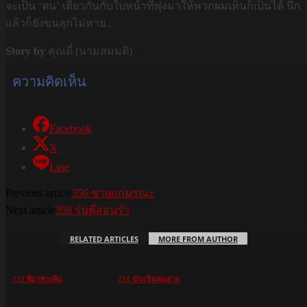
จะเป็น ‘ตน’ เดียวกันกับใบหน้าที่พุ่งมาให้พวกผมเห็นก็เป็นได้ นึก
แล้วก็ยังขนลุกไม่หาย..
Story by
คุณตี๋ (นามสมมติ)
ความคิดเห็น
Facebook
X
Line
Previous article
356 ชายแก่มรณะ
Next article
358 รุ่นพี่สอนรำ
RELATED ARTICLES
MORE FROM AUTHOR
732 ผีมาทวงคืน
731 ฉันเห็นคนตาย