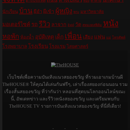
ต่างประเทศ
ท้อง
ท้าทาย
บ้าน
ผู้หญิง
ผีอำ
ผีเข้า
นักเรียน
มหาวิทยาลัย
พระ
หนัง
รีวิว
มอเตอร์ไซค์
รถ
ลาจาก
วัด
สหมงคลฟิล์ม
ลิฟท์
เพื่อน
หอพัก
อุบัติเหตุ
เด็ก
แฟน
เสียง
ห้องน้ำ
แม่
โทรศัพท์
โรงเรียน
โรงพยาบาล
โรงแรม
ไสยศาสตร์
เว็บไซต์เพื่อความบันเทิงแนวสยองขวัญ ที่รวมเอาเกมบ้านผี
TheHOUSE® ให้คุณได้เล่นกันฟรีๆ, เล่าเรื่องสยองก่อนนอน รวม
เรื่องสั้นสยองขวัญ ที่ว่ากันว่า หลอนที่สุดบนโลกออนไลน์ขณะ
นี้, อัพเดทข่าว และรีวิวหนังสยองขวัญ และเตรียมพบกับ
TheHOUSE TV รายการบันเทิงแนวสยองขวัญ ที่นี่ที่เดียว!