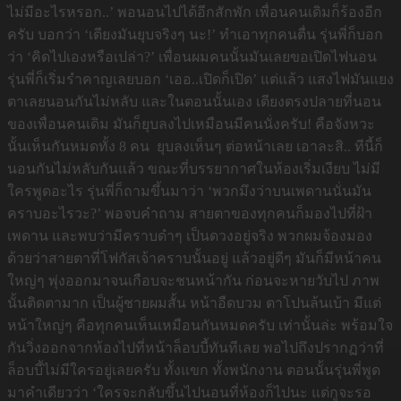
ไม่มีอะไรหรอก..’ พอนอนไปได้อีกสักพัก เพื่อนคนเดิมก็ร้องอีก
ครับ บอกว่า ‘เตียงมันยุบจริงๆ นะ!’ ทำเอาทุกคนตื่น รุ่นพี่ก็บอก
ว่า ‘คิดไปเองหรือเปล่า?’ เพื่อนผมคนนั้นมันเลยขอเปิดไฟนอน
รุ่นพี่ก็เริ่มรำคาญเลยบอก ‘เออ..เปิดก็เปิด’ แต่แล้ว แสงไฟมันแยง
ตาเลยนอนกันไม่หลับ และในตอนนั้นเอง เตียงตรงปลายที่นอน
ของเพื่อนคนเดิม มันก็ยุบลงไปเหมือนมีคนนั่งครับ! คือจังหวะ
นั้นเห็นกันหมดทั้ง 8 คน ยุบลงเห็นๆ ต่อหน้าเลย เอาละสิ.. ทีนี้ก็
นอนกันไม่หลับกันแล้ว ขณะที่บรรยากาศในห้องเริ่มเงียบ ไม่มี
ใครพูดอะไร รุ่นพี่ก็ถามขึ้นมาว่า ‘พวกมึงว่าบนเพดานนั่นมัน
คราบอะไรวะ?’ พอจบคำถาม สายตาของทุกคนก็มองไปที่ฝ้า
เพดาน และพบว่ามีคราบดำๆ เป็นดวงอยู่จริง พวกผมจ้องมอง
ด้วยว่าสายตาที่โฟกัสเจ้าคราบนั้นอยู่ แล้วอยู่ดีๆ มันก็มีหน้าคน
ใหญ่ๆ พุ่งออกมาจนเกือบจะชนหน้ากัน ก่อนจะหายวับไป ภาพ
นั้นติดตามาก เป็นผู้ชายผมสั้น หน้าอืดบวม ตาโปนล้นเบ้า มีแต่
หน้าใหญ่ๆ คือทุกคนเห็นเหมือนกันหมดครับ เท่านั้นล่ะ พร้อมใจ
กันวิ่งออกจากห้องไปที่หน้าล็อบบี้ทันทีเลย พอไปถึงปรากฏว่าที่
ล็อบบี้ไม่มีใครอยู่เลยครับ ทั้งแขก ทั้งพนักงาน ตอนนั้นรุ่นพี่พูด
มาคำเดียวว่า ‘ใครจะกลับขึ้นไปนอนที่ห้องก็ไปนะ แต่กูจะรอ