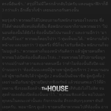
ตรงนี่ยันเช้า..’ สรุปก็ไม่มีใครกล้ากลับไปครับ แหงนดูนาฬิกาก็ตี
3 กว่าแล้ว อีกเดี๋ยวก็เช้า เลยนอนรอกันตรงนั้น
พอรุ่งเช้า พวกผมก็ได้ไปสอบถามกับพนักงานของโรงแรม ซึ่ง
ก็ได้คำตอบที่แทบล้มทั้งยืน คือพนักงานเขาก็ถามพวกผมว่า ‘ไป
นอนห้องนั้นได้ยังไง ห้องนั้นปิดไปนานแล้ว’ และถามอีกว่า ‘มา
ถึงกันกี่โมง?’ พวกผมก็ตอบไปว่า ‘5 ทุ่มเห็นจะได้..’ พนักงานก็ทำ
หน้างง และบอกว่า ‘3 ทุ่มครึ่ง ที่นี่ก็จะไม่รับเช็คอิน พนักงานก็จะ
ไม่อยู่แล้ว..’ พวกผมต่างก็มองหน้ากันคิดว่า แล้วผู้ชายคนที่พา
พวกผมไปเปิดห้องนั้นคืออะไรล่ะ..? จนพวกผมได้ไปถามข้อมูล
จากแม่บ้านทำความสะอาดคนหนึ่ง ว่าทำไมห้องนั้นถึงปิด แม่
บ้านบอกว่า ‘ห้องนั้นน่ะเคยมีผู้ชายพาผู้หญิงบริการ 2 คนมานอน
แล้วผู้ชายเกิดจับได้ว่าผู้หญิง 2 คนนั้นเป็นมิจฉาชีพ ผู้หญิงทั้ง 2
เลยร่วมมือกันฆ่าผู้ชายปิดปากชิงทรัพย์ แล้วซ่อนศพเอาไว้ที่ฝ้า
เพดาน ซึ่งรอยเลือดล้างยังไงก็ไม่ออก ทาสีทับยังไงก็ไม่ติด จน
สุดท้ายเลยต้องปิดห้องนั้นเอาไว้..’ พวกผมฟังแค่นั้น พอไปบอก
ทุกคนในคณะเท่านั้นล่ะ กิจกรรมล้ม ตีรถกลับกรุงเทพฯ ทันที
เลยครับ.. พอมานึกๆ ดูแล้ว ชายคนที่พาพวกผมไปที่ห้องนั้น อาจ