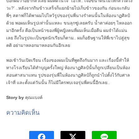
บอกผมว่าอย่ากลัวเลย ผมคิดในใจ ‘โอ้โห.. เจอขนาดนี้ไม่ให้กลัวได้ไง
วะ?’ ..หลังจากกินข้าวเสร็จก็แยกย้ายไปเก็บข้าวของกัน ก่อนจะกลับ
พี่ๆ สตาฟก็ได้พาผมไปไหว้รูปของรุ่นพี่นางรำคนนั้นในห้องนาฏศิลป์
ด้วย พอผมเห็นรูปเท่านั้นแหละ ขนลุกซู่เลยครับ น้ำตาค่อยๆ ไหลออก
มาอีกครั้ง คือเป็นหน้าของพี่ผู้หญิงคนที่ผมเห็นเมื่อคืน ผมจำได้แม่น
เลย ถึงในรูปจะเป็นชุดนักเรียนก็ตาม.. ผมก็อธิษฐานให้พี่เขาไปสู่สุข
คติ อย่ามาหลอกมาหลอนกันอีกเลย
พอเช้าวันเปิดเรียน เรื่องของผมเป็นที่พูดถึงกันมาก และเรื่องนี้ทำให้
ทางโรงเรียนได้ทำบุญครั้งใหญ่ ห้องนาฏศิลป์นั้นก็ถูกเปลี่ยนเป็นห้อง
สอนศาสนาแทน รูปของรุ่นพี่ในห้องนาฏศิลป์ก็ถูกนำไปตั้งไว้กับศาล
เจ้าที่ และตั้งแต่วันนั้น ก็ไม่มีใครพบเจอรุ่นพี่คนนี้อีกเลย..
Story by
คุณแบงค์
ความคิดเห็น