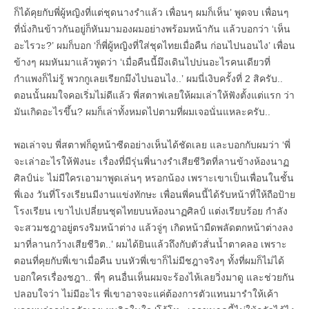
ก็ได้คุยกับพี่ผู้หญิงที่แต่ชุดนางรำแล้ว เพื่อนๆ ผมก็เห็น’ พูดจบ เพื่อนๆ
ที่นั่งกินข้าวกันอยู่ก็หันมามองผมอย่างพร้อมหน้ากัน แล้วบอกว่า ‘เห็น
อะไรวะ?’ ผมก็บอก ‘ก็พี่ผู้หญิงที่ใส่ชุดไทยเมื่อคืน ก่อนไปนอนไง’ เพื่อน
ข้างๆ ผมหันมาแล้วพูดว่า ‘เมื่อคืนนี้มึงเดินไปบ่นอะไรคนเดียวที่
กำแพงก็ไม่รู้ พวกกูเลยเรียกมึงไปนอนไง..’ ผมนี่เงิบครั้งที่ 2 สิครับ..
ตอนนั้นผมใจคอเริ่มไม่ดีแล้ว พี่สตาฟเลยให้ผมเล่าให้ฟังตั้งแต่แรก ว่า
มันเกิดอะไรขึ้น? ผมก็เล่าทั้งหมดไปตามที่ผมเจอนั่นแหละครับ..
พอเล่าจบ พี่สตาฟก็ดูหน้าซีดอย่างเห็นได้ชัดเลย และบอกกับผมว่า ‘พี่
จะเล่าอะไรให้ฟังนะ เรื่องที่มีรุ่นพี่นางรำเสียชีวิตที่ลานข้างห้องนาฏ
ศิลป์น่ะ ไม่มีใครเอามาพูดเล่นๆ หรอกน้อง เพราะเขาเป็นเพื่อนในชั้น
พี่เอง วันที่โรงเรียนมีงานแข่งทักษะ เพื่อนพี่คนนี้ได้รับหน้าที่ให้ถือป้าย
โรงเรียน เขาไปเปลี่ยนชุดไทยบนห้องนาฏศิลป์ แต่งเรียบร้อย กำลัง
จะสวมชฎาอยู่ตรงริมหน้าต่าง แล้วจู่ๆ เกิดหน้ามืดพลัดตกหน้าต่างลง
มาที่ลานกว้างเสียชีวิต..’ ผมได้ยินแล้วถึงกับตัวสั่นน้ำตาคลอ เพราะ
ตอนที่คุยกับพี่เขาเมื่อคืน บนหัวพี่เขาก็ไม่มีชฎาจริงๆ ทั้งที่ผมก็ไม่ได้
บอกใครเรื่องชฎา.. พี่ๆ คนอื่นเห็นผมจะร้องไห้เลยวิ่งมาดู และช่วยกัน
ปลอบใจว่า ไม่มีอะไร พี่เขาอาจจะแค่ต้องการตัวแทนมารำให้เค้า