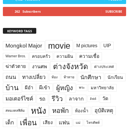
262
Subscribers
SUBSCRIBE
KEYWORD TAGS
movie
Mongkol Major
M pictures
UIP
ความเชื่อ
ครอบครัว
ความฝัน
Warner Bros.
ต่างจังหวัด
งานศพ
ฆ่าตัวตาย
ต่างประเทศ
ถนน
ทางเปลี่ยว
นักศึกษา
นักเรียน
ท้อง
ท้าทาย
บ้าน
ผู้หญิง
ผีเข้า
ผีอำ
มหาวิทยาลัย
พระ
รีวิว
มอเตอร์ไซค์
รถ
ลาจาก
วัด
ลิฟท์
หนัง
หอพัก
อุบัติเหตุ
ห้องน้ำ
สหมงคลฟิล์ม
เพื่อน
เด็ก
แฟน
เสียง
แม่
โทรศัพท์