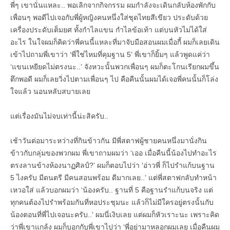
พี่ๆ เขานั่นแหละ.. พอเลิกจากกิจกรรม ผมกำลังจะเดินกลับห้องพักกับ
เพื่อนๆ พอดีไปเจอกับพี่ผู้หญิงคนหนึ่งใส่ชุดไทยสีเขียว ประดับด้วย
เครื่องประดับเต็มยศ ทั้งกำไลแขน กำไลข้อเท้า แต่บนหัวไม่ได้ใส่
อะไร ในใจผมก็คิดว่าพี่คนนี้แหละที่มาจับมือสอนผมเมื่อกี้ ผมก็เลยเดิน
เข้าไปถามพี่เขาว่า ‘พี่ใช่ไหมที่คุมฐาน 5’ พี่เขาก็ยิ้มๆ แล้วพูดแค่ว่า
‘แขนเหยียดไม่ตรงนะ..’ จังหวะนั้นพวกเพื่อนๆ ผมก็ตะโกนเรียกผมขึ้น
ตึกพอดี ผมก็เลยวิ่งไปตามเพื่อนๆ ไป คือคืนนั้นผมได้เจอพี่คนนั้นก็โล่ง
ใจแล้ว นอนหลับสบายเลย
แต่เรื่องมันไม่จบเท่านี้น่ะสิครับ..
เช้าวันต่อมาระหว่างที่กินข้าวกัน มีพี่สตาฟผู้ชายคนหนึ่งมานั่งกิน
ข้าวกับกลุ่มของพวกผม พี่เขาถามผมว่า ‘เออ เมื่อคืนนี้น้องไปทำอะไร
ตรงลานข้างห้องนาฏศิลป์?’ ผมก็ตอบไปว่า ‘อ่าวพี่ ก็ไปรำแก้บนฐาน
5 ไงครับ มีดนตรี มีคนสอนพร้อม ดีมากเลย..’ แต่พี่สตาฟกลับทำหน้า
เหวอใส่ แล้วบอกผมว่า ‘น้องครับ.. ฐานที่ 5 คือฐานรำแก้บนจริง แต่
ทุกคนต้องไปรำพร้อมกันที่หอประชุมนะ แล้วก็ไม่มีใครอยู่ตรงนั้นกับ
น้องตอนที่พี่ไปเจอนะครับ..’ ผมนี่เงิบเลย แต่ผมก็หัวเราะนะ เพราะคิด
ว่าพี่เขาแกล้ง ผมก็บอกกับพี่เขาไปว่า ‘พี่อย่ามาหลอกผมเลย เมื่อคืนผม