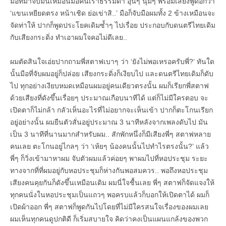
มือที่มาจับมันเหมือนมือคนเราธรรมดา อุ่นๆ นุ่มๆ พร้อมเสียงพูดอีกว่า
‘แขนเหยียดตรง หน้าเชิด ย่อเข่าสิ..’ มือก็จับมือผมทั้ง 2 ข้างเหมือนจะ
จัดท่าให้ ปากก็พูดประโยคเดิมซ้ำๆ ไปเรื่อย ประกอบกับดนตรีไทยเดิม
กับเสียงกระดิ่ง ทำเอาผมใจคอไม่ดีเลย..
ผมตัดสินใจเอ่ยปากถามพี่สตาฟเบาๆ ว่า ‘ยังไม่พอเหรอครับพี่?’ ทันใด
นั้นมือที่จับผมอยู่ก็ปล่อย เสียงกระดิ่งก็เงียบไป และดนตรีไทยเดิมก็ดับ
ไป ทุกอย่างเงียบหมดเหมือนผมอยู่คนเดียวตรงนั้น ผมก็เรียกพี่สตาฟ
ด้วยเสียงที่ดังขึ้นเรื่อยๆ ประมาณเกือบนาทีได้ แต่ก็ไม่มีใครตอบ จะ
เปิดตาก็ไม่กล้า กลัวเห็นอะไรที่ไม่อยากจะเห็นเข้า ปากก็ตะโกนเรียก
อยู่อย่างนั้น ผมยืนตัวสั่นอยู่ประมาณ 3 นาทีหลังจากเพลงดับไป มัน
เป็น 3 นาทีที่นานมากสำหรับผม.. สักพักหนึ่งก็มีเสียงพี่ๆ สตาฟหลาย
คนเลย ตะโกนอยู่ไกลๆ ว่า ‘เห้ยๆ น้องคนนั้นไปทำไรตรงนั้น?’ แล้ว
พี่ๆ ก็วิ่งเข้ามาหาผม จับตัวผมแล้วค่อยๆ พาผมไปที่หอประชุม ระยะ
ทางจากที่ที่ผมอยู่กับหอประชุมก็ห่างกันพอสมควร.. พอถึงหอประชุม
เสียงคนคุยกันก็ดังขึ้นเหมือนเดิม ผมนี่ใจชื้นเลย พี่ๆ สตาฟก็จัดแจงให้
ทุกคนนั่งในหอประชุมเป็นแถวๆ พอครบแล้วก็บอกให้เปิดตาได้ ผมก็
เปิดผ้าออก พี่ๆ สตาฟก็พูดกันไปโดยที่ไม่มีใครสนใจเรื่องของผมเลย
ผมเห็นทุกคนดูปกติดี ก็เริ่มสบายใจ คิดว่าคงเป็นแผนแกล้งของพวก