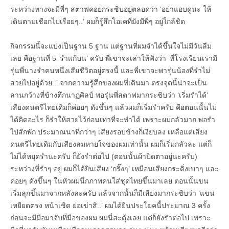
ระหว่างทางจะมีพี่ๆ สตาฟคอยกระซิบอยู่ตลอดว่า ‘อย่าแอบดูนะ ให้
เดินตามเชือกไปเรื่อยๆ..’ ผมก็รู้สึกโอเคที่ยังมีพี่ๆ อยู่ใกล้ชิด
กิจกรรมนี้จะแบ่งเป็นฐาน 5 ฐาน แต่ฐานที่ผมจำได้ขึ้นใจไม่มีวันลืม
เลย คือฐานที่ 5 ‘รำแก้บน’ ครับ พี่เขาจะเล่าให้ฟังว่า ‘ที่โรงเรียนเรามี
รุ่นพี่นางรำคนหนึ่งเสียชีวิตอยู่ตรงนี้ และพี่เขาจะพารุ่นน้องที่รำไม่
สวยไปอยู่ด้วย..’ จากความรู้สึกของผมที่เดินมา ตรงจุดนี้น่าจะเป็น
ลานกว้างที่ข้างตึกนาฏศิลป์ พอรุ่นพี่สตาฟมากระซิบว่า ‘เริ่มรำได้’
เสียงดนตรีไทยเดิมก็ค่อยๆ ดังขึ้นๆ แล้วผมก็เริ่มรำครับ คือตอนนั้นไม่
ได้คิดอะไร ก็รำให้สวยไว้ก่อนเท่าที่จะทำได้ เพราะผมกลัวมาก พอรำ
ไปสักพัก ประมาณนาทีกว่าๆ เสียงรอบข้างก็เงียบลง เหลือแต่เสียง
ดนตรีไทยเดิมกับเสียงลมหายใจของผมเท่านั้น ผมก็เริ่มกลัวละ แต่ก็
ไม่ได้หยุดรำนะครับ ก็ยังรำต่อไป (ตอนนั้นผ้าปิดตาอยู่นะครับ)
ระหว่างที่รำๆ อยู่ ผมก็ได้ยินเสียง ‘กริ๊งๆ’ เหมือนเสียงกระดิ่งเบาๆ และ
ค่อยๆ ดังขึ้นๆ ในหัวผมนึกภาพคนใส่ชุดไทยขึ้นมาเลย ตอนนั้นขน
เริ่มลุกขึ้นมาจากหลังละครับ แล้วจากนั้นก็มีเสียงมากระซิบว่า ‘แขน
เหยียดตรง หน้าเชิด ย่อเข่าสิ..’ ผมได้ยินประโยคนี้ประมาณ 3 ครั้ง
ก่อนจะมีมือมาจับที่มือของผม ผมนี่สะดุ้งเลย แต่ก็ยังรำต่อไป เพราะ