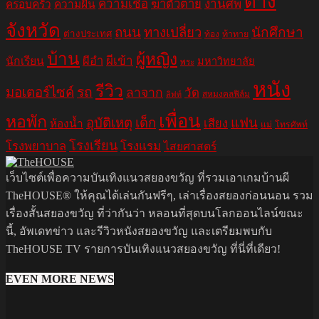
ต่าง
ความเชื่อ
ฆ่าตัวตาย
งานศพ
ครอบครัว
ความฝัน
จังหวัด
ถนน
ทางเปลี่ยว
นักศึกษา
ต่างประเทศ
ท้อง
ท้าทาย
บ้าน
ผู้หญิง
ผีอำ
ผีเข้า
นักเรียน
มหาวิทยาลัย
พระ
หนัง
รีวิว
มอเตอร์ไซค์
รถ
ลาจาก
วัด
สหมงคลฟิล์ม
ลิฟท์
เพื่อน
หอพัก
อุบัติเหตุ
เด็ก
แฟน
เสียง
ห้องน้ำ
แม่
โทรศัพท์
โรงเรียน
โรงพยาบาล
โรงแรม
ไสยศาสตร์
เว็บไซต์เพื่อความบันเทิงแนวสยองขวัญ ที่รวมเอาเกมบ้านผี
TheHOUSE® ให้คุณได้เล่นกันฟรีๆ, เล่าเรื่องสยองก่อนนอน รวม
เรื่องสั้นสยองขวัญ ที่ว่ากันว่า หลอนที่สุดบนโลกออนไลน์ขณะ
นี้, อัพเดทข่าว และรีวิวหนังสยองขวัญ และเตรียมพบกับ
TheHOUSE TV รายการบันเทิงแนวสยองขวัญ ที่นี่ที่เดียว!
EVEN MORE NEWS