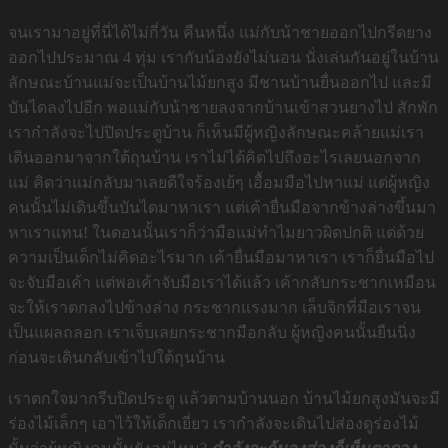
จนเรามาอยู่ที่นี่ได้ไม่กี่วัน คืนหนึ่ง แม่กับน้าชายออกไปกรีดยาง
ออกไปประมาณ 4 ทุ่ม เรากับน้องยังไม่นอน นั่งเล่นกันอยู่ในบ้าน
ลักษณะบ้านแม่จะเป็นบ้านไม้ยกสูง มีชานบ้านยื่นออกไป และมี
บันไดลงไปอีก พอแม่กับน้าชายลงจากบ้านเข้าสวนยางไป สักพัก
เรากำลังจะไปปิดประตูบ้าน ก็เห็นมีผู้หญิงลักษณะคล้ายแม่เรา
เดินออกมาจากใต้ถุนบ้าน เราไม่ได้คิดไปถึงอะไรเลยนอกจาก
แม่ คิดว่าแม่กลับมาเลยดีใจร้องเย้ๆ เอื้อมมือไปหาแม่ แต่ผู้หญิง
คนนั้นไม่เดินขึ้นบันไดมาหาเรา แต่เค้ายื่นมือจากข้างล่างขึ้นมา
หาเราแทน! ในตอนนั้นเราก็ว่ามือแม่ทำไมยาวผิดปกติ แต่ด้วย
ความเป็นเด็กไม่คิดอะไรมาก เค้ายื่นมือมาหาเรา เราก็ยื่นมือไป
จะจับมือเค้า แต่พอเค้าจับมือเราได้แล้ว เค้ากลับกระชากเหมือน
จะให้เราตกลงไปข้างล่าง กระชากแรงมาก เล็บจิกที่มือเราจน
เป็นแผลถลอก เราเจ็บเลยกระชากมือกลับ ผู้หญิงคนนั้นยืนนิ่ง
ก่อนจะเดินกลับเข้าไปใต้ถุนบ้าน
เราตกใจมากรีบปิดประตู แล้วตามบ้านนอก บ้านไม้ยกสูงมันจะมี
ร่องไม้เล็กๆ เอาไว้ให้เด็กเยี่ยว เรากำลังจะเดินไปส่องดูร่องไม้