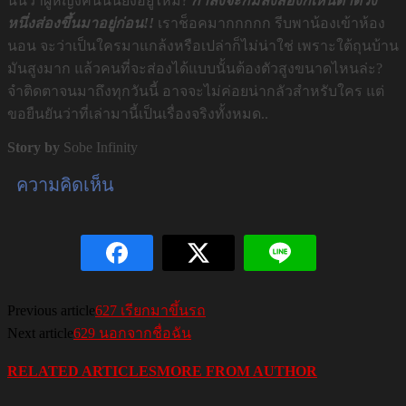
นั้นว่าผู้หญิงคนนั้นยังอยู่ไหม?
กำลังจะก้มลงส่องก็เห็นตาดวง
หนึ่งส่องขึ้นมาอยู่ก่อน!!
เราช็อคมากกกกก รีบพาน้องเข้าห้อง
นอน จะว่าเป็นใครมาแกล้งหรือเปล่าก็ไม่น่าใช่ เพราะใต้ถุนบ้าน
มันสูงมาก แล้วคนที่จะส่องได้แบบนั้นต้องตัวสูงขนาดไหนล่ะ?
จำติดตาจนมาถึงทุกวันนี้ อาจจะไม่ค่อยน่ากลัวสำหรับใคร แต่
ขอยืนยันว่าที่เล่ามานี้เป็นเรื่องจริงทั้งหมด..
Story by
Sobe Infinity
ความคิดเห็น
Previous article
627 เรียกมาขึ้นรถ
Next article
629 นอกจากชื่อฉัน
RELATED ARTICLES
MORE FROM AUTHOR