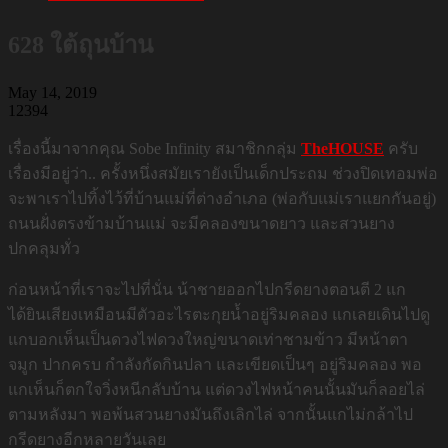
628 ใต้ถุนบ้าน
May 14, 2019
12394
เรื่องนี้มาจากคุณ Sobe Infinity สมาชิกกลุ่ม
TheHOUSE
ครับ
เรื่องมีอยู่ว่า.. ครั้งหนึ่งสมัยเรายังเป็นเด็กประถม ช่วงปิดเทอมพ่อ
จะพาเราไปทิ้งไว้ที่บ้านแม่ที่ต่างอำเภอ (พ่อกับแม่เราแยกกันอยู่)
ถนนฝั่งตรงข้ามบ้านแม่ จะมีคลองขนาดยาว และสวนยาง
ปกคลุมทั่ว
ก่อนหน้าที่เราจะไปที่นั่น น้าชายออกไปกรีดยางตอนตี 2 แก
ได้ยินเสียงเหมือนมีตัวอะไรตะกุยน้ำอยู่ริมคลอง แกเลยเดินไปดู
แกบอกเห็นเป็นดวงไฟดวงใหญ่ขนาดเท่าชามข้าว มีหน้าตา
จมูก ปากครบ กำลังกัดกินปลา และเขียดเป็นๆ อยู่ริมคลอง พอ
แกเห็นก็ตกใจวิ่งหนีกลับบ้าน แต่ดวงไฟหน้าคนนั้นมันก็ลอยไล่
ตามหลังมา พอพ้นสวนยางมันถึงเลิกไล่ จากนั้นแกไม่กล้าไป
กรีดยางอีกหลายวันเลย