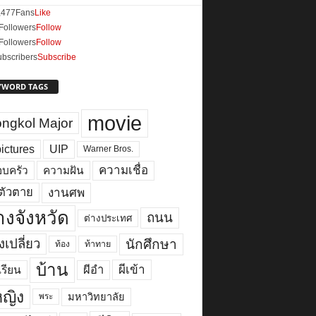
,477
Fans
Like
Followers
Follow
Followers
Follow
bscribers
Subscribe
YWORD TAGS
movie
ngkol Major
ictures
UIP
Warner Bros.
ความเชื่อ
บครัว
ความฝัน
งานศพ
ตัวตาย
างจังหวัด
ถนน
ต่างประเทศ
เปลี่ยว
นักศึกษา
ท้อง
ท้าทาย
บ้าน
ผีเข้า
ผีอำ
เรียน
้หญิง
มหาวิทยาลัย
พระ