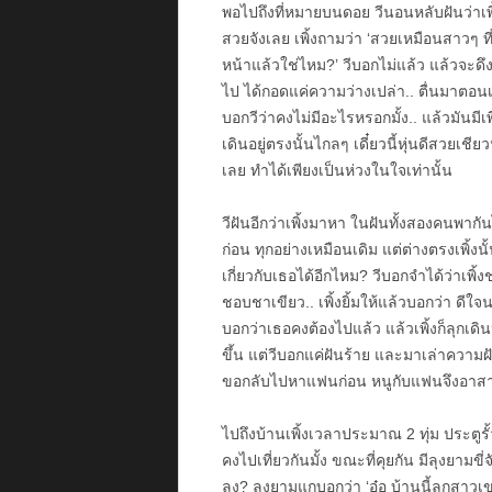
พอไปถึงที่หมายบนดอย วีนอนหลับฝันว่าเพิ
สวยจังเลย เพิ้งถามว่า ‘สวยเหมือนสาวๆ 
หน้าแล้วใช่ไหม?’ วีบอกไม่แล้ว แล้วจะดึง
ไป ได้กอดแค่ความว่างเปล่า.. ตื่นมาตอนเช้
บอกวีว่าคงไม่มีอะไรหรอกมั้ง.. แล้วมันมี
เดินอยู่ตรงนั้นไกลๆ เดี๋ยวนี้หุ่นดีสวยเช
เลย ทำได้เพียงเป็นห่วงในใจเท่านั้น
วีฝันอีกว่าเพิ้งมาหา ในฝันทั้งสองคนพากั
ก่อน ทุกอย่างเหมือนเดิม แต่ต่างตรงเพิ้งน
เกี่ยวกับเธอได้อีกไหม? วีบอกจำได้ว่าเพ
ชอบชาเขียว.. เพิ้งยิ้มให้แล้วบอกว่า ดีใจนะ
บอกว่าเธอคงต้องไปแล้ว แล้วเพิ้งก็ลุกเดิน
ขึ้น แต่วีบอกแค่ฝันร้าย และมาเล่าความฝัน
ขอกลับไปหาแฟนก่อน หนูกับแฟนจึงอาสา
ไปถึงบ้านเพิ้งเวลาประมาณ 2 ทุ่ม ประตูรั
คงไปเที่ยวกันมั้ง ขณะที่คุยกัน มีลุงยาม
ลุง? ลุงยามแกบอกว่า ‘อ๋อ บ้านนี้ลูกสาวเขา