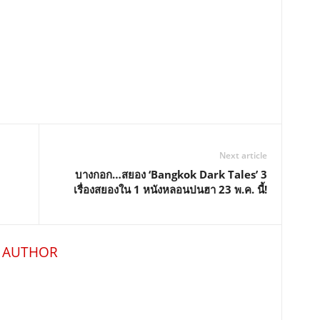
Next article
บางกอก…สยอง ‘Bangkok Dark Tales’ 3
เรื่องสยองใน 1 หนังหลอนปนฮา 23 พ.ค. นี้!
 AUTHOR