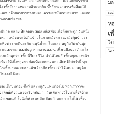
งสารเพิ้ง ได้แต่บอกว่าอย่าคิดมากเลย.. ใครเลยจะรู้ว่าเพิ้
มอ
่ง เพิ้งสั่งยาลดความอ้วนมากิน ทั้งยังอดอาหารเพื่อที่จะให้
ต่กลับแลกมาด้วยอาการทางสมอง เพราะยามันกดประสาท และอด
ลิฟท์
างกายเพียงพอ..
หอ
มีนวล กลายเป็นค่อยๆ ผอมเหลือเพียงเนื้อหุ้มกระดูก วันหนึ่ง
เพ
อยู่กับหมา เหมือนจะไปกินข้าวในกาละมังหมา เอามือคุ้ยข้าวจะ
โร
ห้บอกหิวข้าว จะกินจะกิน หนูนี่น้ำตาไหลเลย หนูกับวีพากันพูด
อบนะ แต่เพราะสมองมันถูกยากดจนหลอน เพิ้งเหมือนจะจำอะไร
ไส
ล้วพูดว่า ‘เพิ้ง นี่วีเอง วีไง..จำได้ไหม?’ เพิ้งหยุดมองหน้า
ามที่จะให้เพิ้งหยุดยา ก่อนที่จะหลอน และเสียสติไปกว่านี้ ทุก
บหน้าเพิ้งมามองสบตาแล้วเรียกชื่อ เพิ้งจะจำได้เสมอ.. หนูคิด
ไม่ค่อยได้เลย
จกของเด็กบนดอย ซึ่งวี และหนูกับแฟนต้องไป พวกเราว่าจะ
อาทิตย์เดียวแล้วจะรีบกลับมา.. วันเดินทางวีไปหาเพิ้งที่บ้าน
อำเภอพอดี ใจนึงก็ห่วง แต่มันเลื่อนกำหนดการไม่ได้ เพิ้งบ