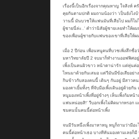
เรื่องนี้เป็นอีกเรื่องจากคุณหาญ ใจสิงห์ คร
คุยกันตามปกติ ผมถามน้องว่า ‘เป็นยังไงบ้าง
วานนี้ มันบวชให้แฟนมันที่เสียไป ผมก็ไม
ผู้ชายนี่ล่ะ..’ คำว่านิสัยผู้ชายเลยทำใ
ของเพื่อนผู้ชายกับแฟนของเขาที่เสียให้ผม
เมื่อ 2 ปีก่อน เพื่อนหนูคนที่บวชเพิ่งสึกช
มหาวิทยาลัยปี 2 จบมาก็ทำงานออฟฟิศอยู่
เพิ้งเป็นคนผิวขาว หน้าตาน่ารัก แต่หุ่นค่อ
ไหนมาด้วยกันเสมอ แต่วีมันมีข้อเสียอย่าง
กินข้าวกับสองคนนี้ เดินๆ กันอยู่ มีสาวคน
มองตาเยิ้มทั้งๆ ที่จับมือเพิ้งเดินอยู่ด้วยกั
หนูมองหน้าเพิ้งที่อยู่ข้างๆ เห็นเพิ้งก้ม
แฟนหน่อยสิ!’ วีบอกเพิ้งไม่คิดมากหรอก แต่
ชมคนนั้นคนนี้ต่อหน้าเพิ้ง
จนมีวันหนึ่งเพิ้งมาหาหนู หนูก็ถามว่ามีอ
คนนี้ต่อหน้าเธอ บางทีหันมองตามเลยก็ม