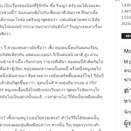
ับ เป็นเรื่องของน้องที่รู้จักกัน ชื่อ รินญา ครับ ผมได้เจอและ
1,830
2,487
ช่วงนี้?’ น้องบอกเพิ่งไปรับเพื่อนมาพี่ มันบวช สึกมาเมื่อ
1,152
่ได้ถามอะไรต่อ แต่รินญาพูดต่อว่า ‘แฟนมันตายเพราะนิสัย
262
Su
ห้ผมหันไปมองหน้าประมาณถามว่ามันยังไง? รินญาเลยเล่าเรื่อง
ฟังว่า..
KE
ื่อว่า วี ส่วนแฟนสาวมันชื่อว่า เพิ้ง สองคนนี้คบกันตอนเรียน
Mo
บริษัทเดียวกัน แต่คนละแผนก วีเป็นคนหน้าตาดี สูง ส่วน
M p
นข้างเจ้าเนื้อ เรียกง่ายๆ ว่าอวบทีเดียว สองคนนี้ตัวติดกันไป
คือเจ้าชู้เงียบ ชอบหยอกสาวคนนั้นคนนี้ ครั้งหนึ่งหนูเคยไป
ครอ
หนึ่งเดินผ่านมา คือสวยมาก เหมือนพริตตี้มอเตอร์โชว์ วีมันก็
ฆ่า
น แล้วมันก็พูดขึ้นมาว่า ‘ดูคนนั้นสิ สวยหุ่นดีมากเลย น่ารัก!’
ต่
หน้าลง หนูเลยเอื้อมมือไปหยิกแขนวีบอกว่า ‘พูดอะไรหัดเกรงใจ
มันไม่เป็นอย่างนั้นน่ะสิ.. เวลาผ่านไป วีก็ยังเป็นเหมือนเดิม
ทาง
นัก
ะไร? เพิ้งถามหนูว่าเธอไม่สวยเหรอ? ทำไมวีถึงได้ชมคนนั้น
ผู
ี หากเธอผอมหุ่นดีเหมือนสาวๆ พวกนั้น วีจะหยุดการกระทำ