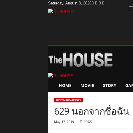
Saturday, August 8, 2026
T
h
e
H
o
u
s
e
HOME
MOVIE
STORY
GA
เล่าเรื่องสยองก่อนนอน
629 นอกจากชื่อฉัน
May 17, 2019
10922