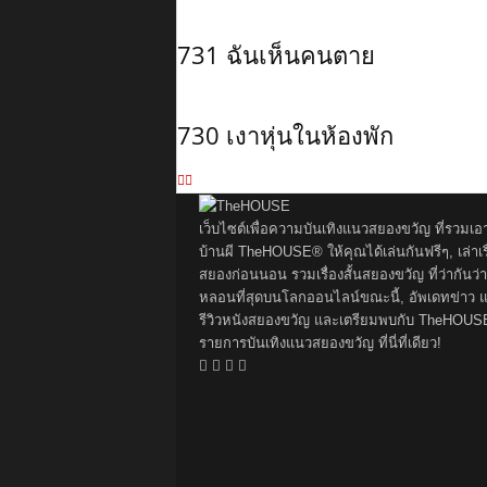
731 ฉันเห็นคนตาย
730 เงาหุ่นในห้องพัก
เว็บไซต์เพื่อความบันเทิงแนวสยองขวัญ ที่รวมเอ
บ้านผี TheHOUSE® ให้คุณได้เล่นกันฟรีๆ, เล่าเรื
สยองก่อนนอน รวมเรื่องสั้นสยองขวัญ ที่ว่ากันว่า
หลอนที่สุดบนโลกออนไลน์ขณะนี้, อัพเดทข่าว 
รีวิวหนังสยองขวัญ และเตรียมพบกับ TheHOUS
รายการบันเทิงแนวสยองขวัญ ที่นี่ที่เดียว!