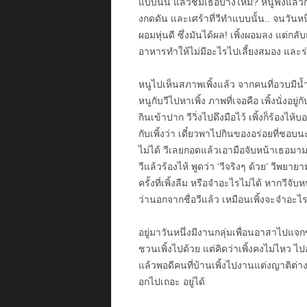
แบบนั้น แล้วชมเธอบ้างไหม? หนูฟังแล้วก็ส
งกดดัน และเศร้าที่วีทำแบบนั้น.. จนวันหนึ
ผอมหุ่นดี ซึ่งมันได้ผล! เพิ้งผอมลง แ
อาหารทำให้ไม่มีอะไรไปเลี้ยงสมอง และร่
หนูไปเห็นสภาพเพิ้งแล้ว จากคนที่อวบมีน้ำ
หนูกับวีไปหาเพิ้ง ภาพที่เจอคือ เพิ้งนั่ง
กินเข้าปาก วีวิ่งไปดึงมือไว้ เพิ้งก็ร้องไ
กับเพิ้งว่า เดี๋ยวพาไปกินของอร่อยที่ช
ไม่ได้ วีเลยกอดแล้วเอามือจับหน้าเธอมามองแ
วีแล้วร้องไห้ พูดว่า ‘วีจริงๆ ด้วย’ วีพยาย
ครั้งที่เพิ้งลืม หรือจำอะไรไม่ได้ หากวีจั
ว่านอกจากชื่อวีแล้ว เหมือนเพิ้งจะจำอะไร
อยู่มาวันหนึ่งมีงานกลุ่มเพื่อนอาสาไปแ
ชวนเพิ้งไปด้วย แต่คิดว่าเพิ้งคงไม่ไหว ไป
แล้วพอดีคนที่บ้านเพิ้งไปงานแต่งญาติต่าง
อกไปเถอะ อยู่ได้