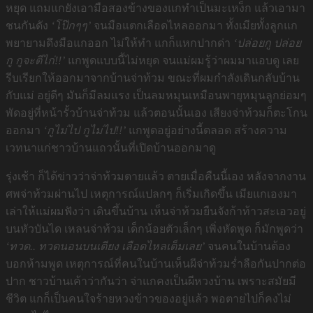
หยุด แถมแกยังเอามือสองข้างของแกทำเป็นมะเหง็ก แล้วเอามา
ชนกันดัง
‘โป๊กๆๆ’
จนมือแตกเลือดไหลออกมา ทั้งเมียทั้งลูกแก
พยายามดึงมือแกออก ไม่ให้ทำ แกก็แหกปากด่า
‘ปล่อยกู ปล่อย
กู กูจะตีไก่!!’
แกพูดแบบนี้ไม่หยุด จนแม่ผมรู้ว่าผมมาแอบดู เลย
รีบเรียกให้ออกมาจากบ้านจ่าท้วม ขณะที่ผมกำลังเดินกลับบ้าน
กับแม่ อยู่ดีๆ มันก็มีลมแรง เป็นลมหมุนเหมือนพายุหมุนลูกย่อมๆ
พัดอยู่ที่หน้ารั้วบ้านจ่าท้วม แล้วตอนนั้นเอง เสียงจ่าท้วมก็ตะโกน
ออกมา
‘กูไม่ไป กูไม่ไป!!’
แกพูดอยู่อย่างนี้ตลอด สร้างความ
เวทนาแก่ชาวบ้านแถวนั้นที่เปิดบ้านออกมาดู
รุ่งเช้า ก็ได้ข่าวว่าจ่าท้วมตายแล้ว ตายเมื่อคืนนี้เอง หลังจากงาน
ศพจ่าท้วมผ่านไป เหตุการณ์แปลกๆ ก็เริ่มเกิดขึ้น เมียแกเองมา
เล่าให้แม่ผมฟังว่า เดินขึ้นบ้าน เห็นจ่าท้วมยืนจังก้าท้าวสะเอวอยู่
บนหัวบันได เหลนจ่าท้วม เด็กน้อยตัวเล็กๆ เพิ่งหัดพูด ก็มักพูดว่า
‘ทวด.. ทวดนอนบนเตียง เลือดไหลเต็มเลย’
จนคนในบ้านต้อง
บอกห้ามพูด เหตุการณ์ที่คนในบ้านเห็นผีจ่าท้วมร่ำลือกันปากต่อ
ปาก ชาวบ้านเค้าว่ากันว่า จ่าแกคงเป็นผีหวงบ้าน เพราะสมัยมี
ชีวิต แกก็เป็นคนใจร้ายหวงข้าวของอยู่แล้ว พอตายไปก็คงไม่