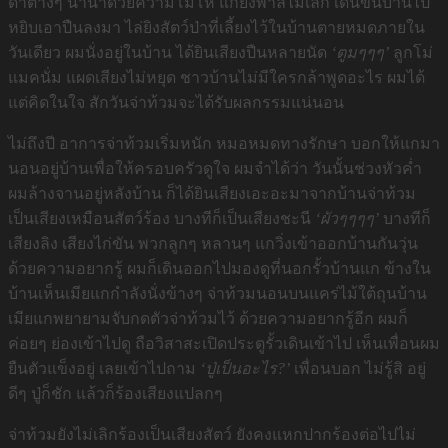
ด่าต่างๆ นานาด้วยความโมโห แกยังพาลไม่เลิก เดินขึ้นบ้านไป
หยิบเอาปืนลงมา ไล่ยิงสัตว์ป่าที่เลี้ยงไว้ในบ้านตายหมดภายใน
วันเดียว ผมนั่งอยู่ในบ้าน ได้ยินเสียงปืนหลายนัด
‘ตูมๆๆๆ’
ลูกโม่
แมคนั่ม แผดเสียงไม่หยุด ชาวบ้านไม่มีใครกล้าพูดอะไร ผมได้
แต่คิดในใจ สักวันจ่าท้วมจะได้รับผลกรรมแน่นอน
ไม่ถึงปี อาการจ่าท้วมเริ่มหนัก หมอหมดทางรักษา บอกให้แกมา
นอนอยู่บ้านเพื่อให้ครอบครัวดูใจ ผมจำได้ว่า วันนั้นช่วงหัวค่ำ
ผมล้างจานอยู่หลังบ้าน ก็ได้ยินเสียงเอะอะมาจากบ้านจ่าท้วม
เป็นเสียงเหมือนสัตว์ร้อง บางทีก็เป็นเสียงชะนี
‘ผัวๆๆๆๆ’
บางทีก็
เสียงลิง เสียงไก่ขัน พวกลูกๆ หลานๆ แกวิ่งเข้าออกบ้านกันวุ่น
ด้วยความอยากรู้ ผมก็เดินออกไปมองดูที่นอกรั้วบ้านแก ข้างใน
บ้านเห็นเมียแกกำลังนั่งข้างๆ จ่าท้วมนอนบนแคร่ไม้ใต้ถุนบ้าน
เมียแกพยายามจับกดตัวจ่าท้วมไว้ ด้วยความอยากรู้อีก ผมก็
ค่อยๆ ย่องเข้าไปดู ถือวิสาสะเปิดประตูรั้วเดินเข้าไป เห็นเพื่อนผม
ยืนตัวแข็งอยู่ เลยเข้าไปถาม
‘ปู่เป็นอะไร?’
เพื่อนบอก ไม่รู้สิ อยู่
ดีๆ ปู่ก็ชัก แล้วก็ร้องเสียงแปลกๆ
จ่าท้วมยังไม่เลิกร้องเป็นเสียงสัตว์ ยังคงแหกปากร้องต่อไปไม่