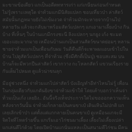
มะขามข้อเดียว แกเป็นอดีตทหารเก่า แก่เกษียนก่อนกำหนด
ไม่รู้เพราะเหตุใด จ่าท้วมแกมีนิสัยแปลก ชอบเที่ยวป่า ล่าสัตว์
สมัยนั้นกฏหมายยังไม่เข้มงวด จ่าท้วมมักจะหายจากบ้านไป
หลายวัน แล้วจะกลับมาพร้อมสัตว์แปลกๆ แกเอามาเลี้ยงบ้าง กิน
บ้าง ที่เห็นๆ ในบ้านแกมีกรงชะนี ลิงแปลกๆ นกยูง เก้ง ชะมด
เยอะแยะมากมาย เหมือนบ้านแกเป็นสวนสัตว์ขนาดย่อมๆ หลาน
ชายจ่าท้วมแกเป็นเพื่อนกับผม วันดีคืนดีก็จะพาผมแอบเข้าไปใน
บ้าน ไปดูสัตว์แปลกๆ ที่จ่าท้วม (ซึ่งมีศักดิ์เป็นปู่) ชอบสะสม บน
บ้านก็จะมีพวกปืนล่าสัตว์ เขากวาง กะโหลกสัตว์ แขวนเรียงราย
กันเต็มไปหมด ดูแล้วน่าขนลุก
มีอยู่ช่วงหนึ่ง จ่าท้วมแกไปล่าสัตว์ บังเอิญทำอีท่าไหนไม่รู้ เพื่อน
ในกลุ่มเดียวกับแกดันยิงขาจ่าท้วมเข้าให้ โดยเค้าบอกว่าเห็นจ่า
ท้วมเป็นเก้ง เลยยิง.. อันนี้จริงเท็จประการใดไม่ขอออกความเห็น
หลังจากวันนั้น จ่าท้วมก็กลายเป็นคนขาเป๋ เดินเหินไม่ปกติ แก
เลยเลิกเข้าป่า แต่ตั้งแต่แกกลายเป็นคนขาเป๋ ดูเหมือนแกจะมี
จิตใจที่โหดร้ายขึ้น แกเริ่มเอาไก่ชนมาเลี้ยง เลี้ยงไม่เลี้ยงเปล่า
แกเล่นตีไก่ด้วย โดยเปิดบ้านแกนั่นแหละเป็นสนามตีไก่ชน มีคน