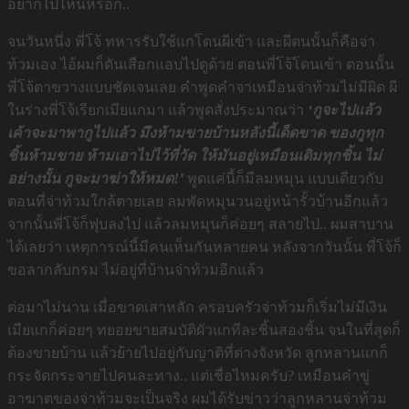
อยากไปไหนหรอก..
จนวันหนึ่ง พี่โจ้ ทหารรับใช้แกโดนผีเข้า และผีตนนั้นก็คือจ่า
ท้วมเอง ไอ้ผมก็ดันเสือกแอบไปดูด้วย ตอนพี่โจ้โดนเข้า ตอนนั้น
พี่โจ้ตาขวางแบบชัดเจนเลย คำพูดคำจาเหมือนจ่าท้วมไม่มีผิด ผี
ในร่างพี่โจ้เรียกเมียแกมา แล้วพูดสั่งประมาณว่า
‘กูจะไปแล้ว
เค้าจะมาพากูไปแล้ว มึงห้ามขายบ้านหลังนี้เด็ดขาด ของกูทุก
ชิ้นห้ามขาย ห้ามเอาไปไว้ที่วัด ให้มันอยู่เหมือนเดิมทุกชิ้น ไม่
อย่างนั้น กูจะมาฆ่าให้หมด!’
พูดแค่นี้ก็มีลมหมุน แบบเดียวกับ
ตอนที่จ่าท้วมใกล้ตายเลย ลมพัดหมุนวนอยู่หน้ารั้วบ้านอีกแล้ว
จากนั้นพี่โจ้ก็ฟุบลงไป แล้วลมหมุนก็ค่อยๆ สลายไป.. ผมสาบาน
ได้เลยว่า เหตุการณ์นี้มีคนเห็นกันหลายคน หลังจากวันนั้น พี่โจ้ก็
ขอลากลับกรม ไม่อยู่ที่บ้านจ่าท้วมอีกแล้ว
ต่อมาไม่นาน เมื่อขาดเสาหลัก ครอบครัวจ่าท้วมก็เริ่มไม่มีเงิน
เมียแกก็ค่อยๆ ทยอยขายสมบัติผัวแกทีละชิ้นสองชิ้น จนในที่สุดก็
ต้องขายบ้าน แล้วย้ายไปอยู่กับญาติที่ต่างจังหวัด ลูกหลานแกก็
กระจัดกระจายไปคนละทาง.. แต่เชื่อไหมครับ? เหมือนคำขู่
อาฆาตของจ่าท้วมจะเป็นจริง ผมได้รับข่าวว่าลูกหลานจ่าท้วม