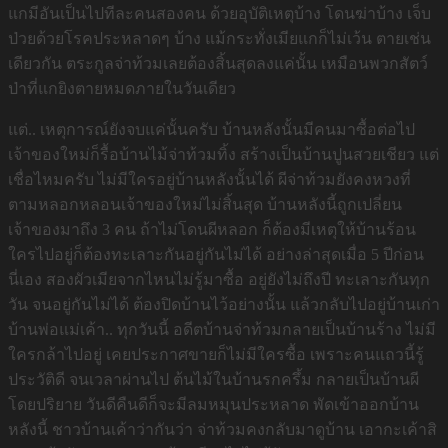
แกมีอันเป็นไปทีละคนสองคน ด้วยอุบัติเหตุบ้าง โดนฆ่าบ้าง เจ็บ
ป่วยด้วยโรคประหลาดๆ บ้าง แม้กระทั่งเมียแกก็ไม่เว้น ตายเช่น
เดียวกัน ตระกูลจ่าท้วมเลยต้องสิ้นสุดลงแค่นั้น เหมือนพวกสัตว์
ป่าที่แกยิงตายหมดภายในวันเดียว
แต่.. เหตุการณ์ยังจบแค่นั้นครับ บ้านหลังนั้นมีคนมาซื้อต่อไป
เจ้าของใหม่ก็รื้อบ้านไม้จ่าท้วมทิ้ง สร้างเป็นบ้านปูนสวยเชียว แต่
เชื่อไหมครับ ไม่มีใครอยู่บ้านหลังนั้นได้ ผีจ่าท้วมยังคงหวงที่
ตามหลอกหลอนเจ้าของใหม่ไม่สิ้นสุด บ้านหลังนี้ถูกเปลี่ยน
เจ้าของมาถึง 3 คน ถ้าไม่โดนผีหลอก ก็ต้องมีเหตุให้บ้านร้อน
ใครไปอยู่ก็ต้องทะเลาะกันอยู่กันไม่ได้ อย่างล่าสุดเมื่อ 5 ปีก่อน
นี่เอง สองผัวเมียจากไหนไม่รู้มาซื้อ อยู่ยังไม่ถึงปี ทะเลาะกันทุก
วัน จนอยู่กันไม่ได้ ต้องปิดบ้านไว้อย่างนั้น แล้วกลับไปอยู่บ้านเก่า
บ้านพ่อแม่เค้า.. ทุกวันนี้ อดีตบ้านจ่าท้วมกลายเป็นบ้านร้าง ไม่มี
ใครกล้าไปอยู่ เคยประกาศขายก็ไม่มีใครซื้อ เพราะคนแถวนี้รู้
ประวัติดี จนเวลาผ่านไป ต้นไม้ในบ้านรกครึ้ม กลายเป็นบ้านผี
โดยปริยาย วันดีคืนดีก็จะมีลมหมุนประหลาด พัดเข้าออกบ้าน
หลังนี้ ชาวบ้านเค้าว่ากันว่า จ่าท้วมคงกลับมาดูบ้าน เอากะเค้าสิ