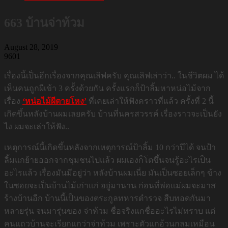
663 บ้านจ่าท้วม
August 28, 2019
9601
เรื่องนี้เป็นอีกเรื่องจากคุณเลิฟครับ คุณเลิฟเล่าว่า.. ในชีวิตผม ได้
เห็นคนถูกผีเข้า 3 ครั้งด้วยกัน ครั้งแรกก็ป้าลิ้มหาหน่อไม้จาก
เรื่อง
‘หน่อไม้ผีตายโหง’
ที่เคยเล่าให้ฟังคราวที่แล้ว ครั้งที่ 2 นี้
เกิดขึ้นหลังบ้านผมเลยครับ บ้านที่นครสวรรค์ เรื่องราวจะเป็นยัง
ไง ผมจะเล่าให้ฟัง..
เหตุการณ์นี้เกิดขึ้นหลังจากเหตุการณ์ป้าลิ้ม 10 กว่าปีได้ จนป้า
ลิ้มแกย้ายออกจากชุมชนไปแล้ว ผมเองก็โตขึ้นจนรู้อะไรเป็น
อะไรแล้ว เรื่องมันมีอยู่ว่า หลังบ้านผมเนี่ย มันเป็นซอยเล็กๆ ข้าง
ในซอยจะเป็นบ้านไม้เก่าแก่ อยู่มานาน ก่อนที่พ่อแม่ผมจะมาส
ร้างบ้านอีก บ้านนี้เป็นของตระกูลทหารตำรวจ สืบทอดกันมา
หลายรุ่น จนมารุ่นของ จ่าท้วม ชื่อจริงแกชื่ออะไรไม่ทราบ แต่
คนแถวบ้านจะเรียกแกว่าจ่าท้วม เพราะตัวแกอ้วนกลมเหมือน