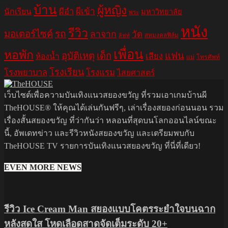
บ้าน
ผู้หญิง
ผีอำ
ผีเข้า
นักเรียน
มหาวิทยาลัย
พระ
หนัง
รีวิว
มอเตอร์ไซค์
รถ
ลาจาก
วัด
สหมงคลฟิล์ม
ลิฟท์
เพื่อน
หอพัก
อุบัติเหตุ
เด็ก
แฟน
เสียง
ห้องน้ำ
แม่
โทรศัพท์
โรงเรียน
โรงพยาบาล
โรงแรม
ไสยศาสตร์
เว็บไซต์เพื่อความบันเทิงแนวสยองขวัญ ที่รวมเอาเกมบ้านผี
TheHOUSE® ให้คุณได้เล่นกันฟรีๆ, เล่าเรื่องสยองก่อนนอน รวม
เรื่องสั้นสยองขวัญ ที่ว่ากันว่า หลอนที่สุดบนโลกออนไลน์ขณะ
นี้, อัพเดทข่าว และรีวิวหนังสยองขวัญ และเตรียมพบกับ
TheHOUSE TV รายการบันเทิงแนวสยองขวัญ ที่นี่ที่เดียว!
EVEN MORE NEWS
รีวิว Ice Cream Man สยองแบบโคตรระยำใจบนฉาก
หลังสดใส โหดเลือดสาดจัดเต็มระดับ 20+