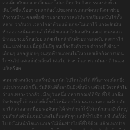
คอเดียวกับแกแวะเวียนเอาไก่มาตีทุกวัน กิจการของจ่าท้วม
เติบโตขึ้นเรื่อยๆ จนแกต้องไปขอทหารเกณฑ์คนหนึ่งมาช่วย
ทำงานบ้าน คอยซื้อข้าวปลาอาหารส่งให้พวกเซียนพนันไก่ทั้ง
หลาย ว่ากันว่า เวลาไก่จ่าท้วมแพ้ แกจะไม่เอาไว้ แกจะจับมัน
หักคอตรงนั้นเลย แล้วให้เมียแกเอาไปแกงกิน แจกจ่ายคนแถว
บ้านอย่างเอร็ดอร่อย แต่ผมไม่กล้ากินด้วยหรอกครับ สงสารไก่
มัน.. แกทำแบบนี้อยู่เป็นปีๆ จนเรื่องถึงตำรวจ ตำรวจก็เข้ามา
เตือนๆ แกอยู่บ่อยๆ จนสุดท้ายแกทนไม่ไหว เลยเลิกกิจการบ่อน
ไก่ชนไป แต่แกก็ยังเลี้ยงไก่ต่อไป ว่างๆ ก็เอาพวกมันมาตีกันเอง
แก้เครียด
จนมาช่วงหลังๆ แกเริ่มป่วยหนัก ไปไหนไม่ได้ ทีนี้อารมณ์แกยิ่ง
แปรปรวนหนักขึ้น วันดีคืนดีก็เอาปืนยิงขึ้นฟ้า แต่ไม่มีใครกล้าไป
ว่าแกเพราะว่ากลัว.. มีอยู่วันหนึ่ง ทหารเกณฑ์ที่ชื่อ พี่โจ้ แกลืม
ปิดประตูรั้วบ้าน เก้งที่เลี้ยงไว้หนีออกไปถนน กว่าจะตามจับกลับ
มาได้เล่นเอาเหนื่อย พอจับมาได้ จ่าท้วมก็ใช้ไม้หน้าสามอันใหญ่
ทุบหัวเก้งตัวนั้นจนมันลงไปดิ้นพลัดๆๆ แกตีซ้ำไปอีก 3 ที เก้งก็นิ่ง
ไป ยังไม่หนำใจแก แกเอาไม้นั่นฟาดไปที่พี่โจ้ด้วย แล้วแหกปาก