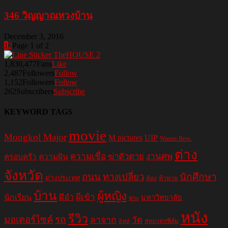
346 วิญญาณหวงบ้าน
December 3, 2016
1
2
Page 1 of 2
1,830,477
Fans
Like
2,487
Followers
Follow
1,152
Followers
Follow
262
Subscribers
Subscribe
KEYWORD TAGS
movie
Mongkol Major
M pictures
UIP
Warner Bros.
ต่าง
ความเชื่อ
ฆ่าตัวตาย
งานศพ
ครอบครัว
ความฝัน
จังหวัด
ถนน
ทางเปลี่ยว
นักศึกษา
ต่างประเทศ
ท้อง
ท้าทาย
บ้าน
ผู้หญิง
ผีอำ
ผีเข้า
นักเรียน
มหาวิทยาลัย
พระ
หนัง
รีวิว
มอเตอร์ไซค์
รถ
ลาจาก
วัด
สหมงคลฟิล์ม
ลิฟท์