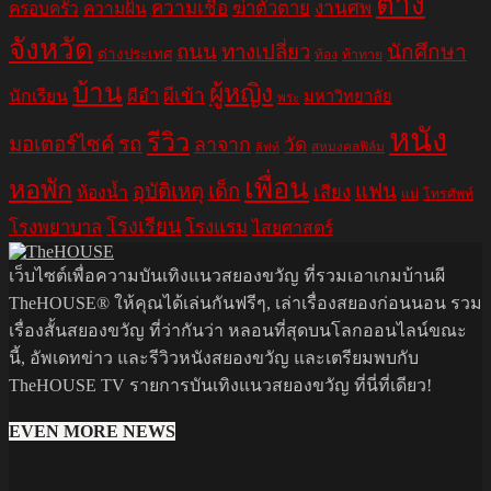
ต่าง
ความเชื่อ
ฆ่าตัวตาย
งานศพ
ครอบครัว
ความฝัน
จังหวัด
ถนน
ทางเปลี่ยว
นักศึกษา
ต่างประเทศ
ท้อง
ท้าทาย
บ้าน
ผู้หญิง
ผีอำ
ผีเข้า
นักเรียน
มหาวิทยาลัย
พระ
หนัง
รีวิว
มอเตอร์ไซค์
รถ
ลาจาก
วัด
สหมงคลฟิล์ม
ลิฟท์
เพื่อน
หอพัก
อุบัติเหตุ
เด็ก
แฟน
เสียง
ห้องน้ำ
แม่
โทรศัพท์
โรงเรียน
โรงพยาบาล
โรงแรม
ไสยศาสตร์
เว็บไซต์เพื่อความบันเทิงแนวสยองขวัญ ที่รวมเอาเกมบ้านผี
TheHOUSE® ให้คุณได้เล่นกันฟรีๆ, เล่าเรื่องสยองก่อนนอน รวม
เรื่องสั้นสยองขวัญ ที่ว่ากันว่า หลอนที่สุดบนโลกออนไลน์ขณะ
นี้, อัพเดทข่าว และรีวิวหนังสยองขวัญ และเตรียมพบกับ
TheHOUSE TV รายการบันเทิงแนวสยองขวัญ ที่นี่ที่เดียว!
EVEN MORE NEWS