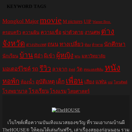
KEYWORD TAGS
movie
Mongkol Major
M pictures
UIP
Warner Bros.
ต่าง
ความเชื่อ
ฆ่าตัวตาย
งานศพ
ครอบครัว
ความฝัน
จังหวัด
ถนน
ทางเปลี่ยว
นักศึกษา
ต่างประเทศ
ท้อง
ท้าทาย
บ้าน
ผู้หญิง
ผีอำ
ผีเข้า
นักเรียน
มหาวิทยาลัย
พระ
หนัง
รีวิว
มอเตอร์ไซค์
รถ
ลาจาก
วัด
สหมงคลฟิล์ม
ลิฟท์
เพื่อน
หอพัก
อุบัติเหตุ
เด็ก
แฟน
เสียง
ห้องน้ำ
แม่
โทรศัพท์
โรงเรียน
โรงพยาบาล
โรงแรม
ไสยศาสตร์
เว็บไซต์เพื่อความบันเทิงแนวสยองขวัญ ที่รวมเอาเกมบ้านผี
TheHOUSE® ให้คุณได้เล่นกันฟรีๆ, เล่าเรื่องสยองก่อนนอน รวม