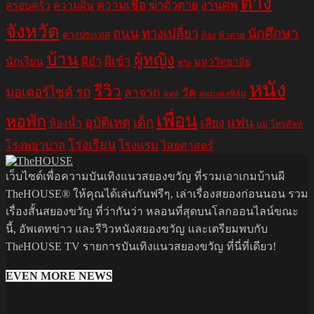
ต่าง
ความเชื่อ
ฆ่าตัวตาย
งานศพ
ครอบครัว
ความฝัน
จังหวัด
ถนน
ทางเปลี่ยว
นักศึกษา
ต่างประเทศ
ท้อง
ท้าทาย
บ้าน
ผู้หญิง
ผีอำ
ผีเข้า
นักเรียน
มหาวิทยาลัย
พระ
หนัง
รีวิว
มอเตอร์ไซค์
รถ
ลาจาก
วัด
สหมงคลฟิล์ม
ลิฟท์
เพื่อน
หอพัก
อุบัติเหตุ
เด็ก
แฟน
เสียง
ห้องน้ำ
แม่
โทรศัพท์
โรงเรียน
โรงพยาบาล
โรงแรม
ไสยศาสตร์
เว็บไซต์เพื่อความบันเทิงแนวสยองขวัญ ที่รวมเอาเกมบ้านผี
TheHOUSE® ให้คุณได้เล่นกันฟรีๆ, เล่าเรื่องสยองก่อนนอน รวม
เรื่องสั้นสยองขวัญ ที่ว่ากันว่า หลอนที่สุดบนโลกออนไลน์ขณะ
นี้, อัพเดทข่าว และรีวิวหนังสยองขวัญ และเตรียมพบกับ
TheHOUSE TV รายการบันเทิงแนวสยองขวัญ ที่นี่ที่เดียว!
EVEN MORE NEWS