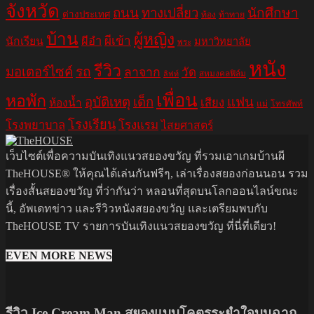
จังหวัด
ถนน
ทางเปลี่ยว
นักศึกษา
ต่างประเทศ
ท้อง
ท้าทาย
บ้าน
ผู้หญิง
ผีอำ
ผีเข้า
นักเรียน
มหาวิทยาลัย
พระ
หนัง
รีวิว
มอเตอร์ไซค์
รถ
ลาจาก
วัด
สหมงคลฟิล์ม
ลิฟท์
เพื่อน
หอพัก
อุบัติเหตุ
เด็ก
แฟน
เสียง
ห้องน้ำ
แม่
โทรศัพท์
โรงเรียน
โรงพยาบาล
โรงแรม
ไสยศาสตร์
เว็บไซต์เพื่อความบันเทิงแนวสยองขวัญ ที่รวมเอาเกมบ้านผี
TheHOUSE® ให้คุณได้เล่นกันฟรีๆ, เล่าเรื่องสยองก่อนนอน รวม
เรื่องสั้นสยองขวัญ ที่ว่ากันว่า หลอนที่สุดบนโลกออนไลน์ขณะ
นี้, อัพเดทข่าว และรีวิวหนังสยองขวัญ และเตรียมพบกับ
TheHOUSE TV รายการบันเทิงแนวสยองขวัญ ที่นี่ที่เดียว!
EVEN MORE NEWS
รีวิว Ice Cream Man สยองแบบโคตรระยำใจบนฉาก