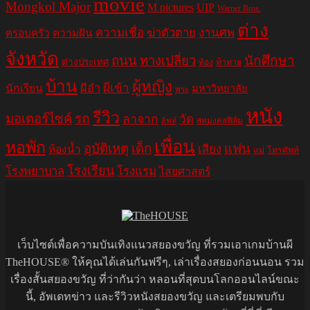
movie
Mongkol Major
M pictures
UIP
Warner Bros.
ต่าง
ความเชื่อ
ฆ่าตัวตาย
งานศพ
ครอบครัว
ความฝัน
จังหวัด
ถนน
ทางเปลี่ยว
นักศึกษา
ต่างประเทศ
ท้อง
ท้าทาย
บ้าน
ผู้หญิง
ผีอำ
ผีเข้า
นักเรียน
มหาวิทยาลัย
พระ
หนัง
รีวิว
มอเตอร์ไซค์
รถ
ลาจาก
วัด
สหมงคลฟิล์ม
ลิฟท์
เพื่อน
หอพัก
อุบัติเหตุ
เด็ก
แฟน
เสียง
ห้องน้ำ
แม่
โทรศัพท์
โรงเรียน
โรงพยาบาล
โรงแรม
ไสยศาสตร์
เว็บไซต์เพื่อความบันเทิงแนวสยองขวัญ ที่รวมเอาเกมบ้านผี
TheHOUSE® ให้คุณได้เล่นกันฟรีๆ, เล่าเรื่องสยองก่อนนอน รวม
เรื่องสั้นสยองขวัญ ที่ว่ากันว่า หลอนที่สุดบนโลกออนไลน์ขณะ
นี้, อัพเดทข่าว และรีวิวหนังสยองขวัญ และเตรียมพบกับ