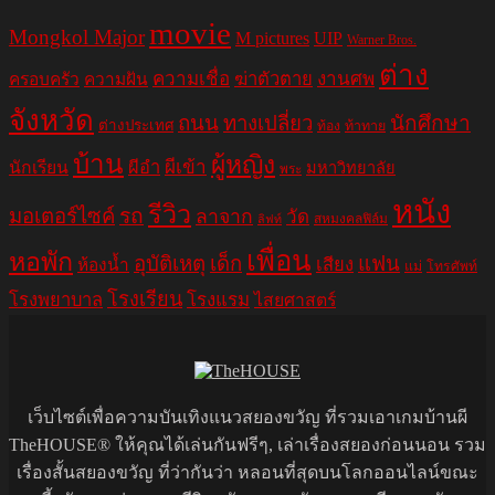
movie
Mongkol Major
M pictures
UIP
Warner Bros.
ต่าง
ความเชื่อ
ฆ่าตัวตาย
งานศพ
ครอบครัว
ความฝัน
จังหวัด
ถนน
ทางเปลี่ยว
นักศึกษา
ต่างประเทศ
ท้อง
ท้าทาย
บ้าน
ผู้หญิง
ผีอำ
ผีเข้า
นักเรียน
มหาวิทยาลัย
พระ
หนัง
รีวิว
มอเตอร์ไซค์
รถ
ลาจาก
วัด
สหมงคลฟิล์ม
ลิฟท์
เพื่อน
หอพัก
อุบัติเหตุ
เด็ก
แฟน
เสียง
ห้องน้ำ
แม่
โทรศัพท์
โรงเรียน
โรงพยาบาล
โรงแรม
ไสยศาสตร์
เว็บไซต์เพื่อความบันเทิงแนวสยองขวัญ ที่รวมเอาเกมบ้านผี
TheHOUSE® ให้คุณได้เล่นกันฟรีๆ, เล่าเรื่องสยองก่อนนอน รวม
เรื่องสั้นสยองขวัญ ที่ว่ากันว่า หลอนที่สุดบนโลกออนไลน์ขณะ