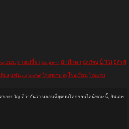
บ้าน
ถนน
ทางเปลี่ยว
นักศึกษา
ผีอำ
ผี
นักเรียน
เทศ
ท้อง
ท้าทาย
แฟน
โรงเรียน
เสียง
โรงพยาบาล
โรงแรม
แม่
โทรศัพท์
นสยองขวัญ ที่ว่ากันว่า หลอนที่สุดบนโลกออนไลน์ขณะนี้, อัพเดท