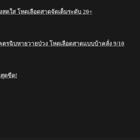
สดใส โหดเลือดสาดจัดเต็มระดับ 20+
โคตรฉิบหายวายป่วง โหดเลือดสาดแบบบ้าคลั่ง 9/10
ุดขีด!