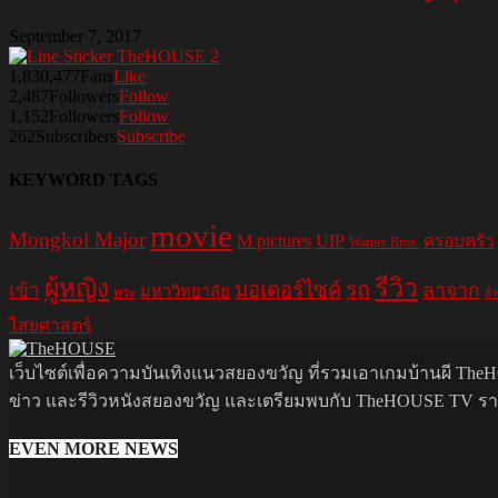
September 7, 2017
1,830,477
Fans
Like
2,487
Followers
Follow
1,152
Followers
Follow
262
Subscribers
Subscribe
KEYWORD TAGS
movie
Mongkol Major
M pictures
UIP
ครอบครัว
Warner Bros.
รีวิว
ผู้หญิง
มอเตอร์ไซค์
รถ
ลาจาก
เข้า
มหาวิทยาลัย
พระ
ลิ
ไสยศาสตร์
เว็บไซต์เพื่อความบันเทิงแนวสยองขวัญ ที่รวมเอาเกมบ้านผี TheHO
ข่าว และรีวิวหนังสยองขวัญ และเตรียมพบกับ TheHOUSE TV รายกา
EVEN MORE NEWS