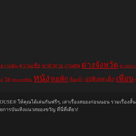
ต่างจังหวัด
ความเชื่อ
ฆ่าตัวตาย
งานศพ
ความฝัน
ต่างประ
หนัง
เพื่อน
หอพัก
อุบัติเหตุ
เด็ก
วัด
ห้องน้ำ
สหมงคลฟิล์ม
ฟท์
USE® ให้คุณได้เล่นกันฟรีๆ, เล่าเรื่องสยองก่อนนอน รวมเรื่องสั้
รบันเทิงแนวสยองขวัญ ที่นี่ที่เดียว!