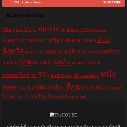
262
Subscribers
SUBSCRIBE
KEYWORD TAGS
movie
Mongkol Major
M pictures
UIP
Warner Bros.
ต่าง
ความเชื่อ
ฆ่าตัวตาย
งานศพ
ครอบครัว
ความฝัน
จังหวัด
ถนน
ทางเปลี่ยว
นักศึกษา
ต่างประเทศ
ท้อง
ท้าทาย
บ้าน
ผู้หญิง
ผีอำ
ผีเข้า
นักเรียน
มหาวิทยาลัย
พระ
หนัง
รีวิว
มอเตอร์ไซค์
รถ
ลาจาก
วัด
สหมงคลฟิล์ม
ลิฟท์
เพื่อน
หอพัก
อุบัติเหตุ
เด็ก
แฟน
เสียง
ห้องน้ำ
แม่
โทรศัพท์
โรงเรียน
โรงพยาบาล
โรงแรม
ไสยศาสตร์
เว็บไซต์เพื่อความบันเทิงแนวสยองขวัญ ที่รวมเอาเกมบ้านผี