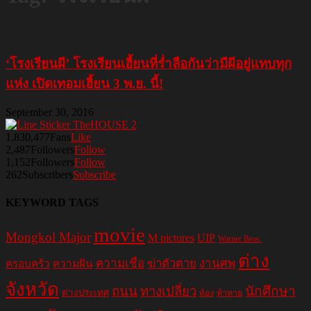
‘โรงเรียนผี’ โรงเรียนเฮี้ยนที่ร่ำลือกันว่ามีผีอยู่แทบทุก
แห่ง เปิดเทอมเฮี้ยน 3 พ.ย. นี้!
September 30, 2016
1,830,477
Fans
Like
2,487
Followers
Follow
1,152
Followers
Follow
262
Subscribers
Subscribe
KEYWORD TAGS
movie
Mongkol Major
M pictures
UIP
Warner Bros.
ต่าง
ความเชื่อ
ฆ่าตัวตาย
งานศพ
ครอบครัว
ความฝัน
จังหวัด
ถนน
ทางเปลี่ยว
นักศึกษา
ต่างประเทศ
ท้อง
ท้าทาย