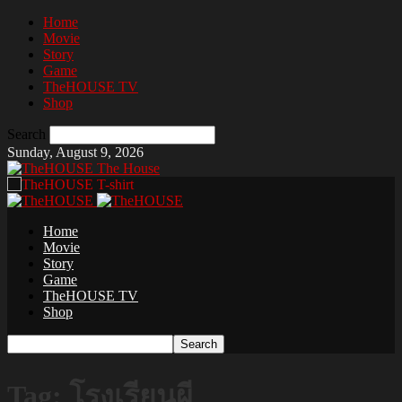
Home
Movie
Story
Game
TheHOUSE TV
Shop
Search
Sunday, August 9, 2026
The House
Home
Movie
Story
Game
TheHOUSE TV
Shop
Tag: โรงเรียนผี