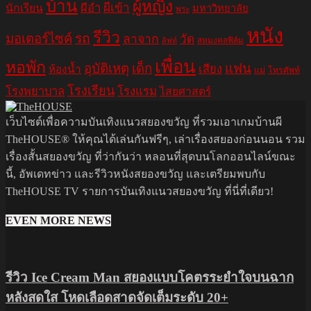
บ้าน
ผู้หญิง
ผีอำ
ผีเข้า
นักเรียน
มหาวิทยาลัย
พระ
หนัง
รีวิว
มอเตอร์ไซค์
รถ
ลาจาก
วัด
สหมงคลฟิล์ม
ลิฟท์
เพื่อน
หอพัก
อุบัติเหตุ
เด็ก
แฟน
เสียง
ห้องน้ำ
แม่
โทรศัพท์
โรงเรียน
โรงพยาบาล
โรงแรม
ไสยศาสตร์
เว็บไซต์เพื่อความบันเทิงแนวสยองขวัญ ที่รวมเอาเกมบ้านผี
TheHOUSE® ให้คุณได้เล่นกันฟรีๆ, เล่าเรื่องสยองก่อนนอน รวม
เรื่องสั้นสยองขวัญ ที่ว่ากันว่า หลอนที่สุดบนโลกออนไลน์ขณะ
นี้, อัพเดทข่าว และรีวิวหนังสยองขวัญ และเตรียมพบกับ
TheHOUSE TV รายการบันเทิงแนวสยองขวัญ ที่นี่ที่เดียว!
EVEN MORE NEWS
รีวิว Ice Cream Man สยองแบบโคตรระยำใจบนฉาก
หลังสดใส โหดเลือดสาดจัดเต็มระดับ 20+