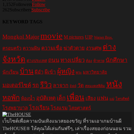
1,152
Followers
Follow
262
Subscribers
Subscribe
KEYWORD TAGS
movie
Mongkol Major
M pictures
UIP
Warner Bros.
ต่าง
ความเชื่อ
ฆ่าตัวตาย
งานศพ
ครอบครัว
ความฝัน
จังหวัด
ถนน
ทางเปลี่ยว
นักศึกษา
ต่างประเทศ
ท้อง
ท้าทาย
บ้าน
ผู้หญิง
ผีอำ
ผีเข้า
นักเรียน
มหาวิทยาลัย
พระ
หนัง
รีวิว
มอเตอร์ไซค์
รถ
ลาจาก
วัด
สหมงคลฟิล์ม
ลิฟท์
เพื่อน
หอพัก
อุบัติเหตุ
เด็ก
แฟน
เสียง
ห้องน้ำ
แม่
โทรศัพท์
โรงเรียน
โรงพยาบาล
โรงแรม
ไสยศาสตร์
เว็บไซต์เพื่อความบันเทิงแนวสยองขวัญ ที่รวมเอาเกมบ้านผี
TheHOUSE® ให้คุณได้เล่นกันฟรีๆ, เล่าเรื่องสยองก่อนนอน รวม