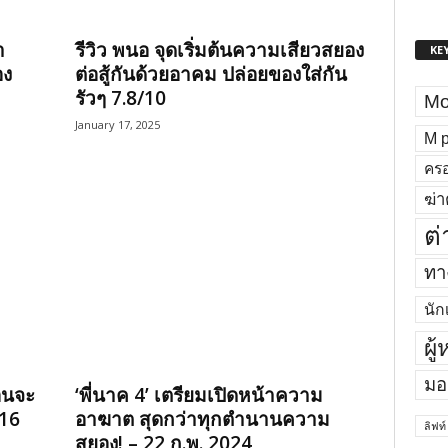
า
รีวิว พนอ จุดเริ่มต้นความเสียวสยอง
KE
อง
ต่อสู้กันด้วยอาคม ปล่อยของใส่กัน
รัวๆ 7.8/10
Mo
January 17, 2025
M p
ครอ
ฆ่า
ต่
ทาง
นัก
ผู
มอ
อนจะ
‘พี่นาค 4’ เตรียมเปิดหน้าความ
16
อาฆาต สุดกว่าทุกตำนานความ
ลิฟท์
สยอง! – 22 ก.พ. 2024