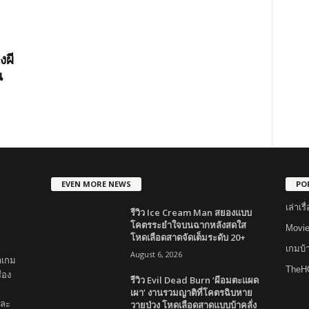
งผี
น
EVEN MORE NEWS
PO
เล่าเ
รีวิว Ice Cream Man สยองแบบ
โคตรระยำใจบนฉากหลังสดใส
Movi
โหดเลือดสาดจัดเต็มระดับ 20+
เกมบ
August 6, 2026
าเกม
TheH
่อง
รีวิว Evil Dead Burn ‘ผีอมตะแผด
เผา’ งานรวมญาติที่โคตรฉิบหาย
วายป่วง โหดเลือดสาดแบบบ้าคลั่ง
และ