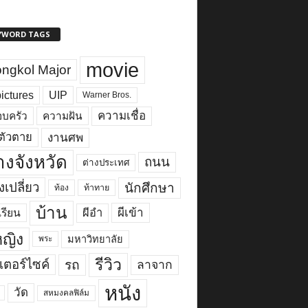
YWORD TAGS
movie
ngkol Major
ictures
UIP
Warner Bros.
ความเชื่อ
บครัว
ความฝัน
งานศพ
ตัวตาย
างจังหวัด
ถนน
ต่างประเทศ
เปลี่ยว
นักศึกษา
ท้อง
ท้าทาย
บ้าน
ผีเข้า
ผีอำ
เรียน
้หญิง
มหาวิทยาลัย
พระ
รีวิว
เตอร์ไซค์
รถ
ลาจาก
หนัง
วัด
สหมงคลฟิล์ม