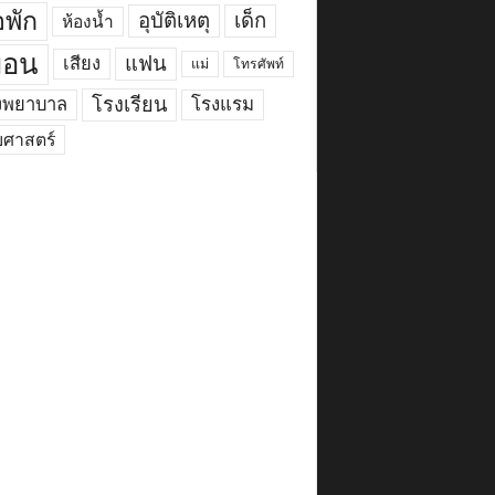
พัก
อุบัติเหตุ
เด็ก
ห้องน้ำ
ื่อน
แฟน
เสียง
แม่
โทรศัพท์
งพยาบาล
โรงเรียน
โรงแรม
ยศาสตร์