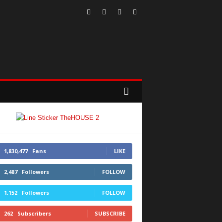
1,830,477
Fans
LIKE
2,487
Followers
FOLLOW
1,152
Followers
FOLLOW
262
Subscribers
SUBSCRIBE