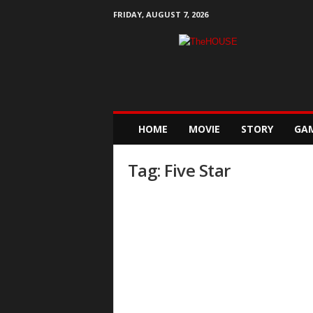
FRIDAY, AUGUST 7, 2026
T
h
e
H
o
u
s
HOME
MOVIE
STORY
GA
e
Tag: Five Star