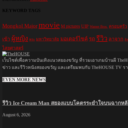
KEYWORD TAGS
movie
Mongkol Major
M pictures
UIP
ครอบครัว
Warner Bros.
รีวิว
ผู้หญิง
มอเตอร์ไซค์
รถ
ลาจาก
เข้า
มหาวิทยาลัย
พระ
ลิ
ไสยศาสตร์
เว็บไซต์เพื่อความบันเทิงแนวสยองขวัญ ที่รวมเอาเกมบ้านผี TheHO
ข่าว และรีวิวหนังสยองขวัญ และเตรียมพบกับ TheHOUSE TV รายกา
EVEN MORE NEWS
รีวิว Ice Cream Man สยองแบบโคตรระยำใจบนฉากหลัง
August 6, 2026