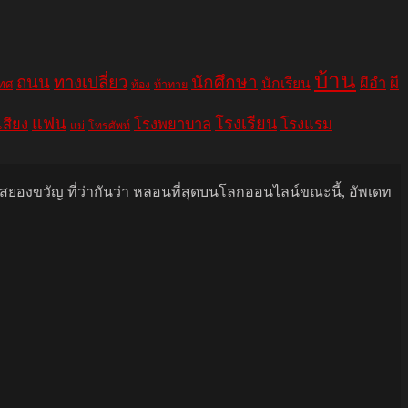
บ้าน
ถนน
ทางเปลี่ยว
นักศึกษา
ผีอำ
ผี
นักเรียน
เทศ
ท้อง
ท้าทาย
แฟน
โรงเรียน
เสียง
โรงพยาบาล
โรงแรม
แม่
โทรศัพท์
นสยองขวัญ ที่ว่ากันว่า หลอนที่สุดบนโลกออนไลน์ขณะนี้, อัพเดท