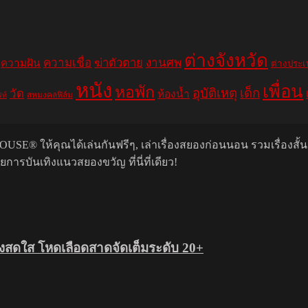
ต่างจังหวัด
ความเชื่อ
ฆ่าตัวตาย
งานศพ
ความฝัน
ต่างประ
หนัง
เพื่อน
หอพัก
อุบัติเหตุ
เด็ก
วัด
ห้องน้ำ
สหมงคลฟิล์ม
ฟท์
USE® ให้คุณได้เล่นกันฟรีๆ, เล่าเรื่องสยองก่อนนอน รวมเรื่องสั้
รบันเทิงแนวสยองขวัญ ที่นี่ที่เดียว!
สดใส โหดเลือดสาดจัดเต็มระดับ 20+