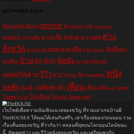
KEYWORD TAGS
movie
Mongkol Major
M pictures
UIP
Warner Bros.
ต่าง
ความเชื่อ
ฆ่าตัวตาย
งานศพ
ครอบครัว
ความฝัน
จังหวัด
ถนน
ทางเปลี่ยว
นักศึกษา
ต่างประเทศ
ท้อง
ท้าทาย
บ้าน
ผู้หญิง
ผีอำ
ผีเข้า
นักเรียน
มหาวิทยาลัย
พระ
หนัง
รีวิว
มอเตอร์ไซค์
รถ
ลาจาก
วัด
สหมงคลฟิล์ม
ลิฟท์
เพื่อน
หอพัก
อุบัติเหตุ
เด็ก
แฟน
เสียง
ห้องน้ำ
แม่
โทรศัพท์
โรงเรียน
โรงพยาบาล
โรงแรม
ไสยศาสตร์
เว็บไซต์เพื่อความบันเทิงแนวสยองขวัญ ที่รวมเอาเกมบ้านผี
TheHOUSE® ให้คุณได้เล่นกันฟรีๆ, เล่าเรื่องสยองก่อนนอน รวม
เรื่องสั้นสยองขวัญ ที่ว่ากันว่า หลอนที่สุดบนโลกออนไลน์ขณะ
นี้, อัพเดทข่าว และรีวิวหนังสยองขวัญ และเตรียมพบกับ