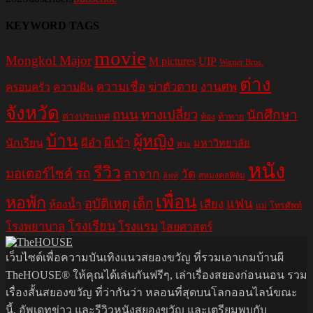
KEYWORD TAGS
movie
Mongkol Major
M pictures
UIP
Warner Bros.
ต่าง
ความเชื่อ
ฆ่าตัวตาย
งานศพ
ครอบครัว
ความฝัน
จังหวัด
ถนน
ทางเปลี่ยว
นักศึกษา
ต่างประเทศ
ท้อง
ท้าทาย
บ้าน
ผู้หญิง
ผีอำ
ผีเข้า
นักเรียน
มหาวิทยาลัย
พระ
หนัง
รีวิว
มอเตอร์ไซค์
รถ
ลาจาก
วัด
สหมงคลฟิล์ม
ลิฟท์
เพื่อน
หอพัก
อุบัติเหตุ
เด็ก
แฟน
เสียง
ห้องน้ำ
แม่
โทรศัพท์
โรงเรียน
โรงพยาบาล
โรงแรม
ไสยศาสตร์
เว็บไซต์เพื่อความบันเทิงแนวสยองขวัญ ที่รวมเอาเกมบ้านผี
TheHOUSE® ให้คุณได้เล่นกันฟรีๆ, เล่าเรื่องสยองก่อนนอน รวม
เรื่องสั้นสยองขวัญ ที่ว่ากันว่า หลอนที่สุดบนโลกออนไลน์ขณะ
นี้, อัพเดทข่าว และรีวิวหนังสยองขวัญ และเตรียมพบกับ