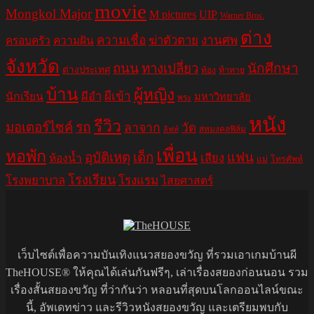
movie
Mongkol Major
M pictures
UIP
Warner Bros.
ต่าง
ความเชื่อ
ฆ่าตัวตาย
งานศพ
ครอบครัว
ความฝัน
จังหวัด
ถนน
ทางเปลี่ยว
นักศึกษา
ต่างประเทศ
ท้อง
ท้าทาย
บ้าน
ผู้หญิง
ผีอำ
ผีเข้า
นักเรียน
มหาวิทยาลัย
พระ
หนัง
รีวิว
มอเตอร์ไซค์
รถ
ลาจาก
วัด
สหมงคลฟิล์ม
ลิฟท์
เพื่อน
หอพัก
อุบัติเหตุ
เด็ก
แฟน
เสียง
ห้องน้ำ
แม่
โทรศัพท์
โรงเรียน
โรงพยาบาล
โรงแรม
ไสยศาสตร์
เว็บไซต์เพื่อความบันเทิงแนวสยองขวัญ ที่รวมเอาเกมบ้านผี
TheHOUSE® ให้คุณได้เล่นกันฟรีๆ, เล่าเรื่องสยองก่อนนอน รวม
เรื่องสั้นสยองขวัญ ที่ว่ากันว่า หลอนที่สุดบนโลกออนไลน์ขณะ
นี้, อัพเดทข่าว และรีวิวหนังสยองขวัญ และเตรียมพบกับ