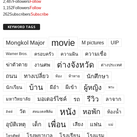
2,487
Followers
Follow
1,152
Followers
Follow
262
Subscribers
Subscribe
KEYWORD TAGS
movie
Mongkol Major
M pictures
UIP
ความเชื่อ
ครอบครัว
ความฝัน
Warner Bros.
ต่างจังหวัด
งานศพ
ฆ่าตัวตาย
ต่างประเทศ
ถนน
ทางเปลี่ยว
นักศึกษา
ท้อง
ท้าทาย
บ้าน
ผู้หญิง
ผีเข้า
ผีอำ
นักเรียน
พระ
รีวิว
มอเตอร์ไซค์
รถ
ลาจาก
มหาวิทยาลัย
หนัง
หอพัก
วัด
ห้องน้ำ
สหมงคลฟิล์ม
ลิฟท์
เพื่อน
อุบัติเหตุ
เด็ก
แฟน
เสียง
แม่
โรงพยาบาล
โรงเรียน
โรงแรม
โทรศัพท์