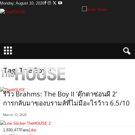
Monday, August 10, 2026
T
h
e
H
o
u
s
e
Tag: The Boy 2
รีวิว Brahms: The Boy II ‘ตุ๊กตาซ่อนผี 2’
การกลับมาของบรามส์ที่ไม่มีอะไรว้าว 6.5/10
March 12, 2020
1,830,477
Fans
Like