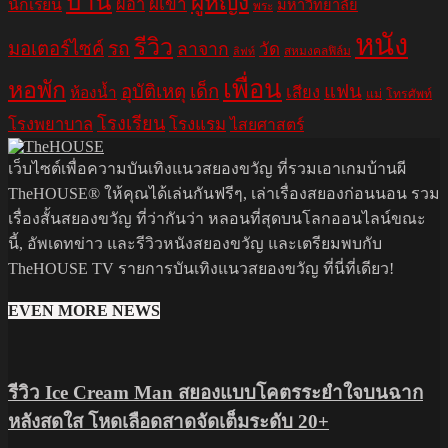
บ้าน
ผู้หญิง
ผีอำ
ผีเข้า
นักเรียน
มหาวิทยาลัย
พระ
หนัง
รีวิว
มอเตอร์ไซค์
รถ
ลาจาก
วัด
สหมงคลฟิล์ม
ลิฟท์
เพื่อน
หอพัก
อุบัติเหตุ
เด็ก
แฟน
เสียง
ห้องน้ำ
แม่
โทรศัพท์
โรงเรียน
โรงพยาบาล
โรงแรม
ไสยศาสตร์
เว็บไซต์เพื่อความบันเทิงแนวสยองขวัญ ที่รวมเอาเกมบ้านผี
TheHOUSE® ให้คุณได้เล่นกันฟรีๆ, เล่าเรื่องสยองก่อนนอน รวม
เรื่องสั้นสยองขวัญ ที่ว่ากันว่า หลอนที่สุดบนโลกออนไลน์ขณะ
นี้, อัพเดทข่าว และรีวิวหนังสยองขวัญ และเตรียมพบกับ
TheHOUSE TV รายการบันเทิงแนวสยองขวัญ ที่นี่ที่เดียว!
EVEN MORE NEWS
รีวิว Ice Cream Man สยองแบบโคตรระยำใจบนฉาก
หลังสดใส โหดเลือดสาดจัดเต็มระดับ 20+