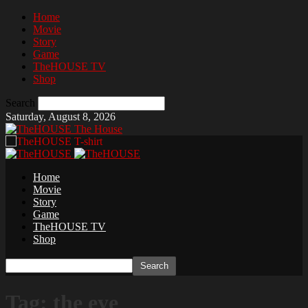
Home
Movie
Story
Game
TheHOUSE TV
Shop
Search
Saturday, August 8, 2026
The House
Home
Movie
Story
Game
TheHOUSE TV
Shop
Tag: the eye