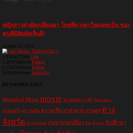
หญิงสาวผ่าตัดเปลี่ยนตา โดยที่ดวงตาใหม่เคยเป็น ของ
คนที่มีสัมผัสเห็นผี!
August 27, 2023
1,830,477
Fans
Like
2,487
Followers
Follow
1,152
Followers
Follow
262
Subscribers
Subscribe
KEYWORD TAGS
movie
Mongkol Major
M pictures
UIP
Warner Bros.
ต่าง
ความเชื่อ
ฆ่าตัวตาย
งานศพ
ครอบครัว
ความฝัน
จังหวัด
ถนน
ทางเปลี่ยว
นักศึกษา
ต่างประเทศ
ท้อง
ท้าทาย